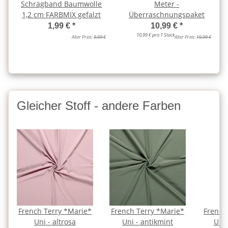
Schrägband Baumwolle
Meter -
1,2 cm FARBMIX gefalzt
Überraschnungspaket
1,99 €
*
10,99 €
*
10,99 € pro 1 Stück
Alter Preis:
9,99 €
Alter Preis:
19,99 €
Gleicher Stoff - andere Farben
French Terry *Marie*
French Terry *Marie*
French
Uni - altrosa
Uni - antikmint
Uni 