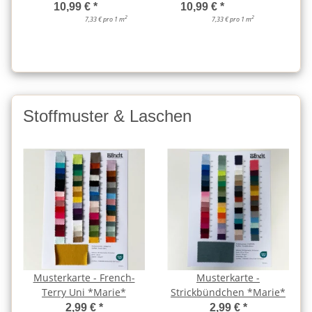
10,99 €
*
10,99 €
*
2
2
7,33 € pro 1 m
7,33 € pro 1 m
Stoffmuster & Laschen
Musterkarte - French-
Musterkarte -
Terry Uni *Marie*
Strickbündchen *Marie*
2,99 €
*
2,99 €
*