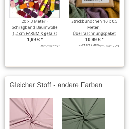
20 x 3 Meter -
Strickbündchen 10 x 0,5
Schrägband Baumwolle
Meter -
1,2 cm FARBMIX gefalzt
Überraschnungspaket
1,99 €
*
10,99 €
*
10,99 € pro 1 Stück
Alter Preis:
9,99 €
Alter Preis:
19,99 €
Gleicher Stoff - andere Farben