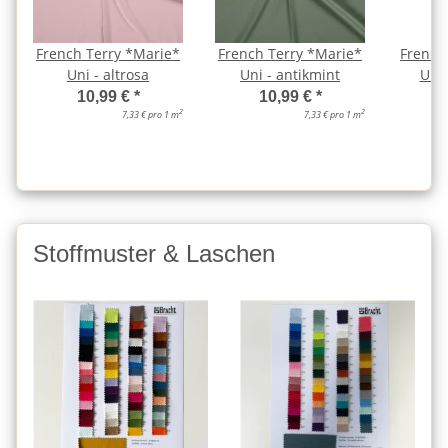
French Terry *Marie*
French Terry *Marie*
French
Uni - altrosa
Uni - antikmint
Uni 
10,99 €
*
10,99 €
*
2
2
7,33 € pro 1 m
7,33 € pro 1 m
Stoffmuster & Laschen