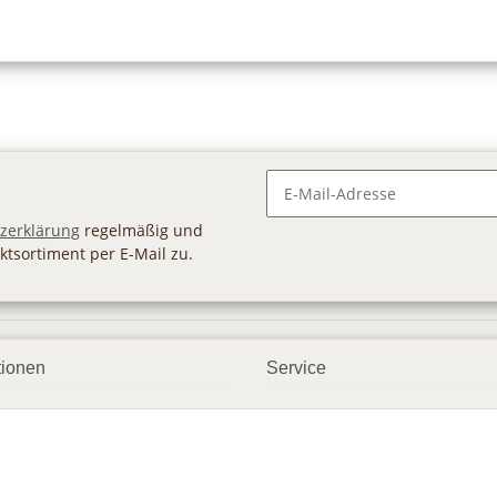
Newsletter Abonnieren
zerklärung
regelmäßig und
ktsortiment per E-Mail zu.
tionen
Service
ngsmöglichkeiten
Geschenkgutscheine
andbedingungen
Großhandel