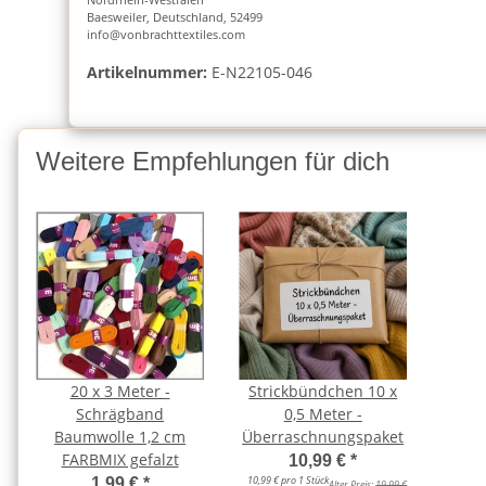
Baesweiler, Deutschland, 52499
info@vonbrachttextiles.com
Artikelnummer:
E-N22105-046
Weitere Empfehlungen für dich
20 x 3 Meter -
Strickbündchen 10 x
Schrägband
0,5 Meter -
Baumwolle 1,2 cm
Überraschnungspaket
FARBMIX gefalzt
10,99 €
*
10,99 € pro 1 Stück
1,99 €
*
Alter Preis:
19,99 €