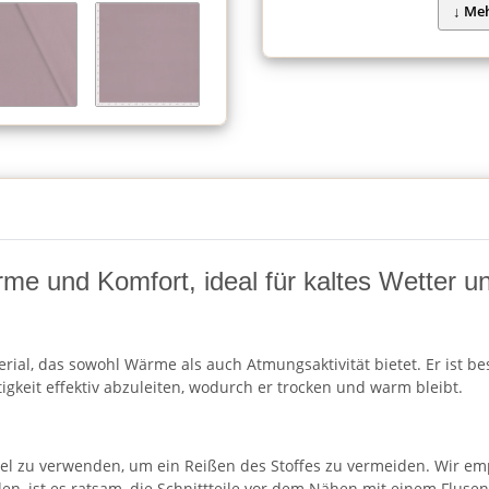
ärme und Komfort, ideal für kaltes Wetter 
erial, das sowohl Wärme als auch Atmungsaktivität bietet. Er ist 
igkeit effektiv abzuleiten, wodurch er trocken und warm bleibt.
del zu verwenden, um ein Reißen des Stoffes zu vermeiden. Wir emp
en, ist es ratsam, die Schnittteile vor dem Nähen mit einem Flusenr