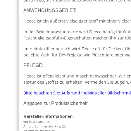
ANWENDUNGSGEBIET:
Fleece ist ein äußerst vielseitiger Stoff mit einer Vie
In der Bekleidungsindustrie wird Fleece häufig für O
Feuchtigkeitsabfuhr-Eigenschaften machen ihn zur id
Im Heimtextilienbereich wird Fleece oft für Decken, Ü
beliebte Wahl für DIY-Projekte wie Plüschtiere oder 
PFLEGE:
Fleece ist pflegeleicht und maschinenwaschbar. Wir e
Textur des Stoffes zu erhalten. Vermeiden Sie Bügeln,
Bitte beachten Sie: Aufgrund individueller Bildschirm
Angaben zur Produktsicherheit
Herstellerinformationen:
vonbrachttextiles
Arnold-Sommerfeld-Ring 20
Nordrhein-Westfalen