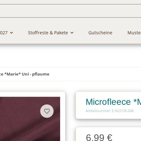
2027
Stoffreste & Pakete
Gutscheine
Muste
ce *Marie* Uni - pflaume
Microfleece *
Artikelnummer: E-N22105-046
Charge
6,99 €
Charge