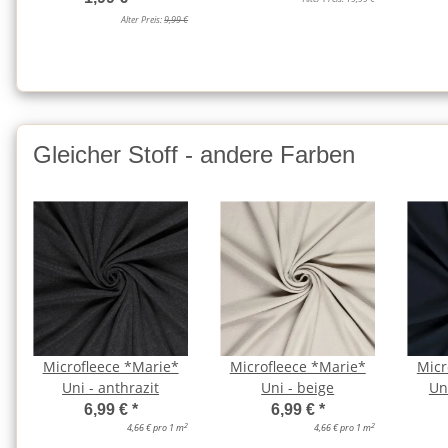
Alter Preis:
9,99 €
Gleicher Stoff - andere Farben
Microfleece *Marie*
Microfleece *Marie*
Micr
Uni - anthrazit
Uni - beige
Un
6,99 €
*
6,99 €
*
2
2
4,66 € pro 1 m
4,66 € pro 1 m