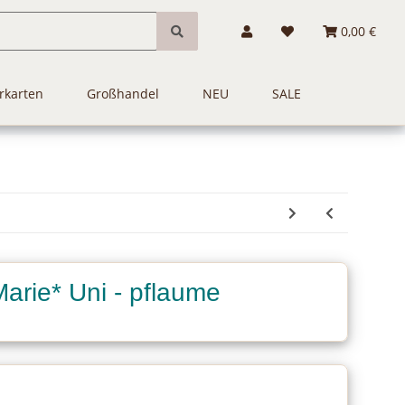
0,00 €
rkarten
Großhandel
NEU
SALE
Marie* Uni - pflaume