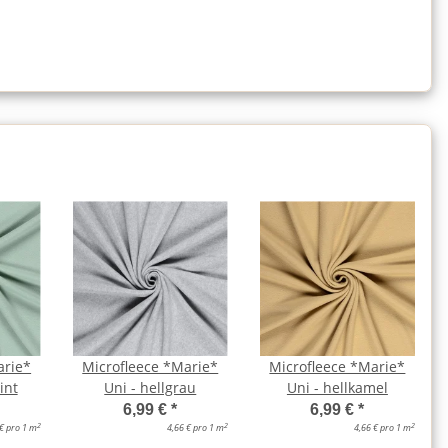
arie*
Microfleece *Marie*
Microfleece *Marie*
int
Uni - hellgrau
Uni - hellkamel
6,99 €
*
6,99 €
*
2
2
2
 € pro 1 m
4,66 € pro 1 m
4,66 € pro 1 m