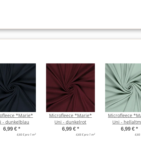
ofleece *Marie*
Microfleece *Marie*
Microfleece *M
i - dunkelblau
Uni - dunkelrot
Uni - hellaltm
6,99 €
*
6,99 €
*
6,99 €
*
2
2
4,66 € pro 1 m
4,66 € pro 1 m
4,66