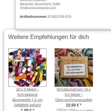
Baesweiler, Deutschland, 52499
info@vonbrachttextiles.com
Artikelnummer:
E-N22105-015
Weitere Empfehlungen für dich
20 x 3 Meter -
Strickbündchen 10 x
Schrägband
0,5 Meter -
Baumwolle 1,2 cm
Überraschnungspaket
FARBMIX gefalzt
10,99 €
*
10,99 € pro 1 Stück
1,99 €
*
Alter Preis:
19,99 €