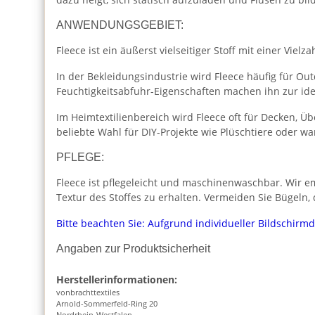
ANWENDUNGSGEBIET:
Fleece ist ein äußerst vielseitiger Stoff mit einer Vie
In der Bekleidungsindustrie wird Fleece häufig für O
Feuchtigkeitsabfuhr-Eigenschaften machen ihn zur id
Im Heimtextilienbereich wird Fleece oft für Decken, Ü
beliebte Wahl für DIY-Projekte wie Plüschtiere oder 
PFLEGE:
Fleece ist pflegeleicht und maschinenwaschbar. Wir e
Textur des Stoffes zu erhalten. Vermeiden Sie Bügeln,
Bitte beachten Sie: Aufgrund individueller Bildschirm
Angaben zur Produktsicherheit
Herstellerinformationen:
vonbrachttextiles
Arnold-Sommerfeld-Ring 20
Nordrhein-Westfalen