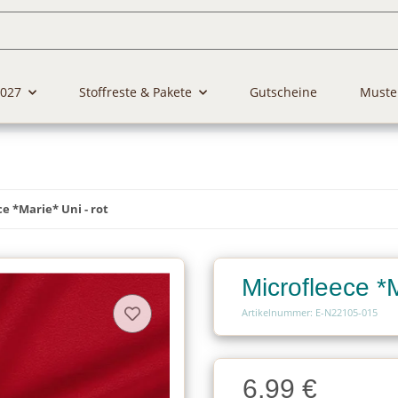
2027
Stoffreste & Pakete
Gutscheine
Muste
e *Marie* Uni - rot
Microfleece *M
Artikelnummer: E-N22105-015
Charge
6,99 €
Charge