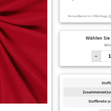
Versandbereit in:
4 Werktage
(
Wählen Sie
Min
−
Stoffa
Zusammensetzu
Stoffbreite (c