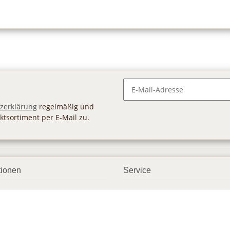
Newsletter Abonnieren
zerklärung
regelmäßig und
ktsortiment per E-Mail zu.
tionen
Service
ngsmöglichkeiten
Geschenkgutscheine
andbedingungen
Großhandel