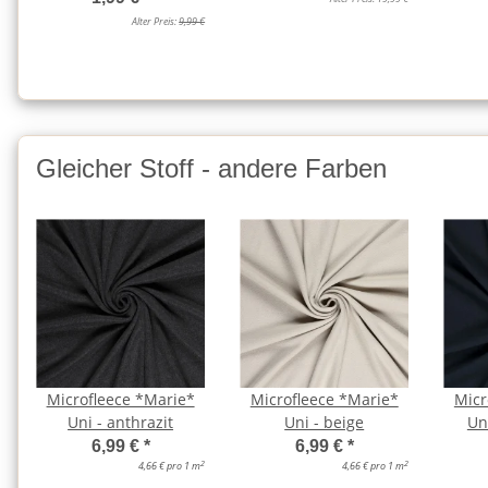
Alter Preis:
9,99 €
Gleicher Stoff - andere Farben
Microfleece *Marie*
Microfleece *Marie*
Micr
Uni - anthrazit
Uni - beige
Un
6,99 €
*
6,99 €
*
2
2
4,66 € pro 1 m
4,66 € pro 1 m