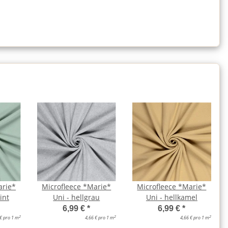
arie*
Microfleece *Marie*
Microfleece *Marie*
int
Uni - hellgrau
Uni - hellkamel
6,99 €
*
6,99 €
*
2
2
2
 € pro 1 m
4,66 € pro 1 m
4,66 € pro 1 m