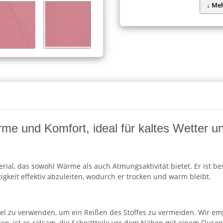
ärme und Komfort, ideal für kaltes Wetter 
erial, das sowohl Wärme als auch Atmungsaktivität bietet. Er ist 
igkeit effektiv abzuleiten, wodurch er trocken und warm bleibt.
del zu verwenden, um ein Reißen des Stoffes zu vermeiden. Wir emp
en, ist es ratsam, die Schnittteile vor dem Nähen mit einem Flusenr