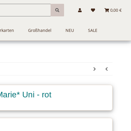
0,00 €
rkarten
Großhandel
NEU
SALE
arie* Uni - rot