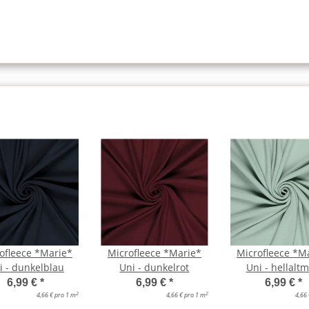
ofleece *Marie*
Microfleece *Marie*
Microfleece *M
i - dunkelblau
Uni - dunkelrot
Uni - hellaltm
6,99 €
*
6,99 €
*
6,99 €
*
2
2
4,66 € pro 1 m
4,66 € pro 1 m
4,66