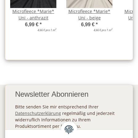
Microfleece *Marie*
Microfleece *Marie*
Microf
Uni - anthrazit
Uni - beige
Uni 
6,99 €
*
6,99 €
*
2
2
4,66 € pro 1 m
4,66 € pro 1 m
Newsletter Abonnieren
Bitte senden Sie mir entsprechend Ihrer
Datenschutzerklärung
regelmäßig und jederzeit
widerruflich Informationen zu Ihrem
Produktsortiment per E-Mail zu.