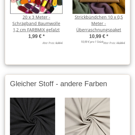
20 x 3 Meter -
Strickbündchen 10 x 0,5
Schrägband Baumwolle
Meter -
1,2 cm FARBMIX gefalzt
Überraschnungspaket
1,99 €
*
10,99 €
*
10,99 € pro 1 Stück
Alter Preis:
9,99 €
Alter Preis:
19,99 €
Gleicher Stoff - andere Farben