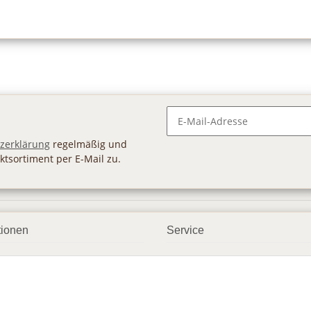
Newsletter Abonnieren
zerklärung
regelmäßig und
ktsortiment per E-Mail zu.
tionen
Service
ngsmöglichkeiten
Geschenkgutscheine
andbedingungen
Großhandel