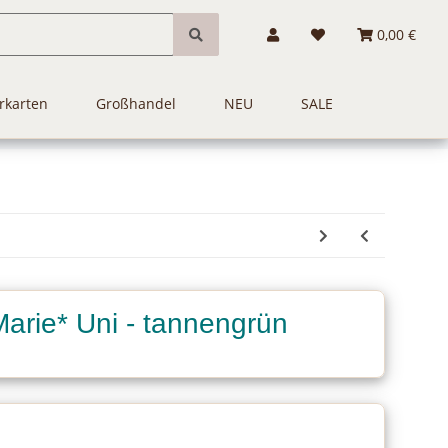
0,00 €
rkarten
Großhandel
NEU
SALE
Marie* Uni - tannengrün