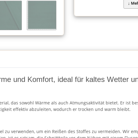
ärme und Komfort, ideal für kaltes Wetter 
erial, das sowohl Wärme als auch Atmungsaktivität bietet. Er ist 
igkeit effektiv abzuleiten, wodurch er trocken und warm bleibt.
del zu verwenden, um ein Reißen des Stoffes zu vermeiden. Wir emp
en, ist es ratsam, die Schnittteile vor dem Nähen mit einem Flusenr