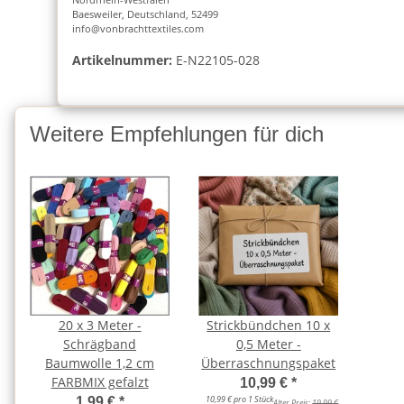
Baesweiler, Deutschland, 52499
info@vonbrachttextiles.com
Artikelnummer:
E-N22105-028
Weitere Empfehlungen für dich
20 x 3 Meter -
Strickbündchen 10 x
Schrägband
0,5 Meter -
Baumwolle 1,2 cm
Überraschnungspaket
FARBMIX gefalzt
10,99 €
*
10,99 € pro 1 Stück
1,99 €
*
Alter Preis:
19,99 €