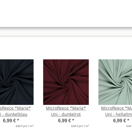
ofleece *Marie*
Microfleece *Marie*
Microfleece *M
i - dunkelblau
Uni - dunkelrot
Uni - hellaltm
6,99 €
*
6,99 €
*
6,99 €
*
2
2
4,66 € pro 1 m
4,66 € pro 1 m
4,66