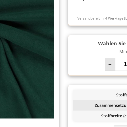
Versandbereit in:
4 Werktage
(
Wählen Sie
Min
−
Stoffa
Zusammensetzu
Stoffbreite (c