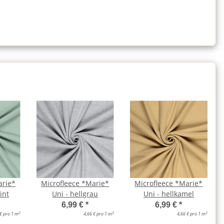
arie*
Microfleece *Marie*
Microfleece *Marie*
int
Uni - hellgrau
Uni - hellkamel
6,99 €
*
6,99 €
*
2
2
2
 € pro 1 m
4,66 € pro 1 m
4,66 € pro 1 m