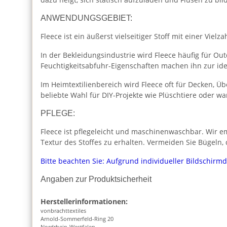
ANWENDUNGSGEBIET:
Fleece ist ein äußerst vielseitiger Stoff mit einer Vie
In der Bekleidungsindustrie wird Fleece häufig für O
Feuchtigkeitsabfuhr-Eigenschaften machen ihn zur id
Im Heimtextilienbereich wird Fleece oft für Decken, Ü
beliebte Wahl für DIY-Projekte wie Plüschtiere oder 
PFLEGE:
Fleece ist pflegeleicht und maschinenwaschbar. Wir e
Textur des Stoffes zu erhalten. Vermeiden Sie Bügeln,
Bitte beachten Sie: Aufgrund individueller Bildschirm
Angaben zur Produktsicherheit
Herstellerinformationen:
vonbrachttextiles
Arnold-Sommerfeld-Ring 20
Nordrhein-Westfalen