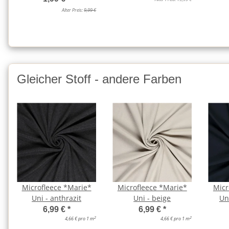
Alter Preis:
9,99 €
Gleicher Stoff - andere Farben
Microfleece *Marie*
Microfleece *Marie*
Micr
Uni - anthrazit
Uni - beige
Un
6,99 €
*
6,99 €
*
2
2
4,66 € pro 1 m
4,66 € pro 1 m