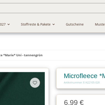
2027
Stoffreste & Pakete
Gutscheine
Muste
ce *Marie* Uni - tannengrün
Microfleece *
Artikelnummer: E-N22105-028
Charge
6,99 €
Charge