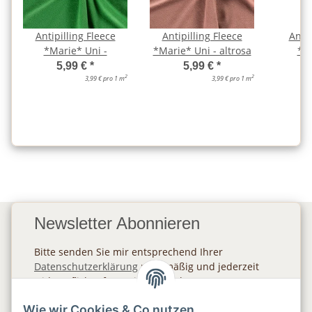
Antipilling Fleece
Antipilling Fleece
Antip
*Marie* Uni -
*Marie* Uni - altrosa
*Ma
5,99 €
*
5,99 €
*
2
2
3,99 € pro 1 m
3,99 € pro 1 m
Newsletter Abonnieren
Bitte senden Sie mir entsprechend Ihrer
Datenschutzerklärung
regelmäßig und jederzeit
widerruflich Informationen zu Ihrem
Produktsortiment per E-Mail zu.
Wie wir Cookies & Co nutzen