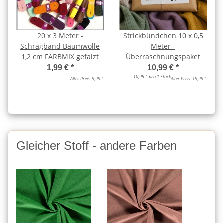
20 x 3 Meter -
Strickbündchen 10 x 0,5
Schrägband Baumwolle
Meter -
1,2 cm FARBMIX gefalzt
Überraschnungspaket
1,99 €
*
10,99 €
*
10,99 € pro 1 Stück
Alter Preis:
9,99 €
Alter Preis:
19,99 €
Gleicher Stoff - andere Farben