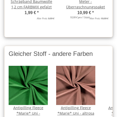
Schrägband Baumwolle
Meter -
1,2 cm FARBMIX gefalzt
Überraschnungspaket
1,99 €
*
10,99 €
*
10,99 € pro 1 Stück
Alter Preis:
9,99 €
Alter Preis:
19,99 €
Gleicher Stoff - andere Farben
Antipilling Fleece
Antipilling Fleece
Antip
*Marie* Uni -
*Marie* Uni - altrosa
*Ma