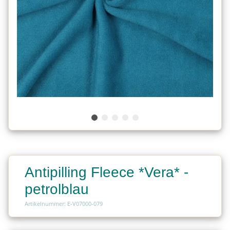
Antipilling Fleece *Vera* -
petrolblau
Artikelnummer: E-V07000-079