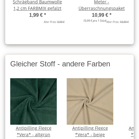
Schrägband Baumwolle
Meter -
1,2 cm FARBMIX gefalzt
Überraschnungspaket
1,99 €
*
10,99 €
*
10,99 € pro 1 Stück
Alter Preis:
9,99 €
Alter Preis:
19,99 €
Gleicher Stoff - andere Farben
Antipilling Fleece
Antipilling Fleece
Antip
*Vera* - altgrün
*Vera* - beige
*Ve