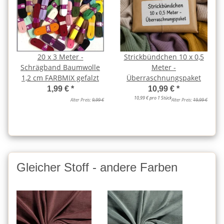
20 x 3 Meter -
Strickbündchen 10 x 0,5
Schrägband Baumwolle
Meter -
1,2 cm FARBMIX gefalzt
Überraschnungspaket
1,99 €
*
10,99 €
*
10,99 € pro 1 Stück
Alter Preis:
9,99 €
Alter Preis:
19,99 €
Gleicher Stoff - andere Farben