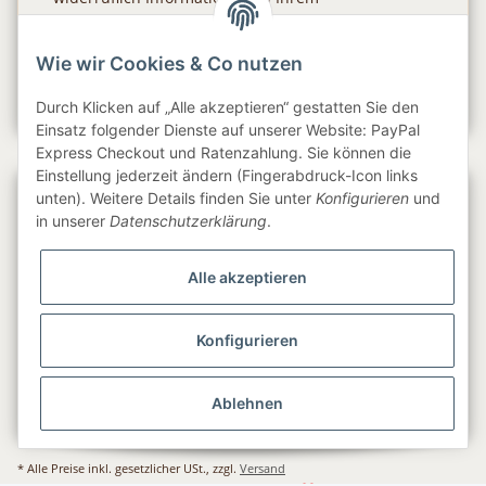
Produktsortiment per E-Mail zu.
Wie wir Cookies & Co nutzen
Abonnieren
Newsletter Abonnieren
Durch Klicken auf „Alle akzeptieren“ gestatten Sie den
Einsatz folgender Dienste auf unserer Website: PayPal
Express Checkout und Ratenzahlung. Sie können die
Einstellung jederzeit ändern (Fingerabdruck-Icon links
Gesetzliche Informationen
unten). Weitere Details finden Sie unter
Konfigurieren
und
in unserer
Datenschutzerklärung
.
Informationen
Alle akzeptieren
Service
Konfigurieren
Folge uns
Ablehnen
* Alle Preise inkl. gesetzlicher USt., zzgl.
Versand