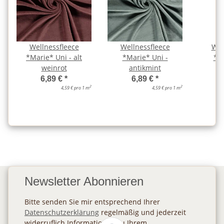
Wellnessfleece
Wellnessfleece
Wel
*Marie* Uni - alt
*Marie* Uni -
*Ma
weinrot
antikmint
a
6,89 €
*
6,89 €
*
2
2
4,59 € pro 1 m
4,59 € pro 1 m
Newsletter Abonnieren
Bitte senden Sie mir entsprechend Ihrer
Datenschutzerklärung
regelmäßig und jederzeit
widerruflich Informationen zu Ihrem