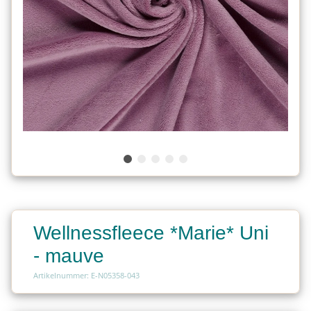
Wellnessfleece *Marie* Uni
- mauve
Artikelnummer: E-N05358-043