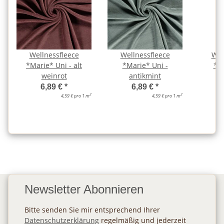
Wellnessfleece
Wellnessfleece
Wel
*Marie* Uni - alt
*Marie* Uni -
*Ma
weinrot
antikmint
a
6,89 €
*
6,89 €
*
2
2
4,59 € pro 1 m
4,59 € pro 1 m
Newsletter Abonnieren
Bitte senden Sie mir entsprechend Ihrer
Datenschutzerklärung
regelmäßig und jederzeit