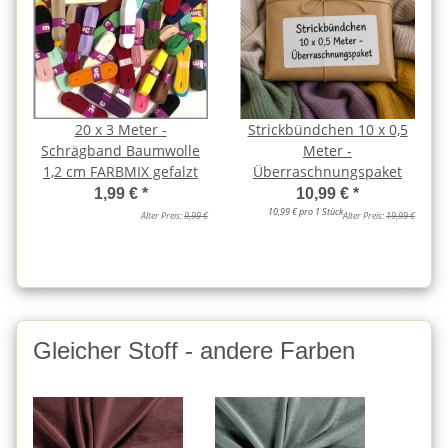
20 x 3 Meter -
Strickbündchen 10 x 0,5
Schrägband Baumwolle
Meter -
1,2 cm FARBMIX gefalzt
Überraschnungspaket
1,99 €
*
10,99 €
*
10,99 € pro 1 Stück
Alter Preis:
9,99 €
Alter Preis:
19,99 €
Gleicher Stoff - andere Farben