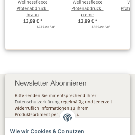
Wellnessfleece
Wellnessfleece
Wel
Pfotenabdruck -
Pfotenabdruck -
Pfoten
braun
creme
13,99 €
*
13,99 €
*
2
2
8,74 € pro 1 m
8,74 € pro 1 m
Newsletter Abonnieren
Bitte senden Sie mir entsprechend Ihrer
Datenschutzerklärung
regelmäßig und jederzeit
widerruflich Informationen zu Ihrem
Produktsortiment per E-Mail zu.
Abonnieren
Wie wir Cookies & Co nutzen