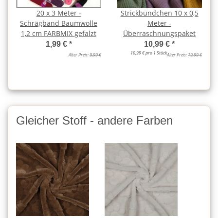
20 x 3 Meter -
Strickbündchen 10 x 0,5
Schrägband Baumwolle
Meter -
1,2 cm FARBMIX gefalzt
Überraschnungspaket
1,99 €
*
10,99 €
*
10,99 € pro 1 Stück
Alter Preis:
9,99 €
Alter Preis:
19,99 €
Gleicher Stoff - andere Farben