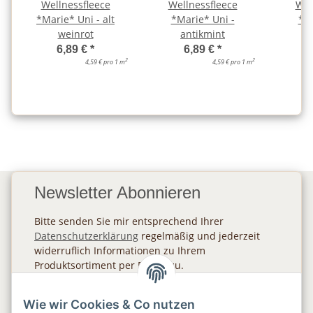
Wellnessfleece
Wellnessfleece
Wel
*Marie* Uni - alt
*Marie* Uni -
*Ma
weinrot
antikmint
a
6,89 €
*
6,89 €
*
2
2
4,59 € pro 1 m
4,59 € pro 1 m
Newsletter Abonnieren
Bitte senden Sie mir entsprechend Ihrer
Datenschutzerklärung
regelmäßig und jederzeit
widerruflich Informationen zu Ihrem
Produktsortiment per E-Mail zu.
Abonnieren
Wie wir Cookies & Co nutzen