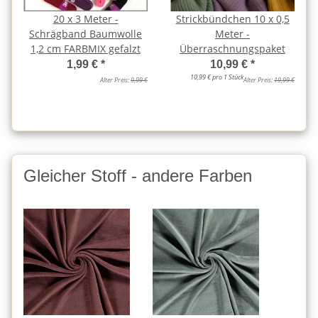
20 x 3 Meter -
Strickbündchen 10 x 0,5
Schrägband Baumwolle
Meter -
1,2 cm FARBMIX gefalzt
Überraschnungspaket
1,99 €
*
10,99 €
*
10,99 € pro 1 Stück
Alter Preis:
9,99 €
Alter Preis:
19,99 €
Gleicher Stoff - andere Farben