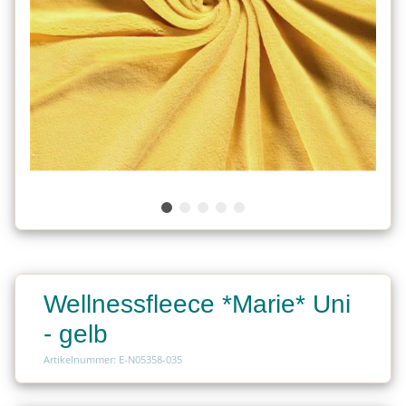
Wellnessfleece *Marie* Uni
- gelb
Artikelnummer: E-N05358-035