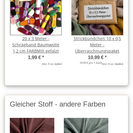
20 x 3 Meter -
Strickbündchen 10 x 0,5
Schrägband Baumwolle
Meter -
1,2 cm FARBMIX gefalzt
Überraschnungspaket
1,99 €
*
10,99 €
*
10,99 € pro 1 Stück
Alter Preis:
9,99 €
Alter Preis:
19,99 €
Gleicher Stoff - andere Farben