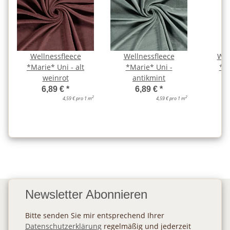
Wellnessfleece
Wellnessfleece
Wel
*Marie* Uni - alt
*Marie* Uni -
*Ma
weinrot
antikmint
a
6,89 €
*
6,89 €
*
2
2
4,59 € pro 1 m
4,59 € pro 1 m
Newsletter Abonnieren
Bitte senden Sie mir entsprechend Ihrer
Datenschutzerklärung
regelmäßig und jederzeit