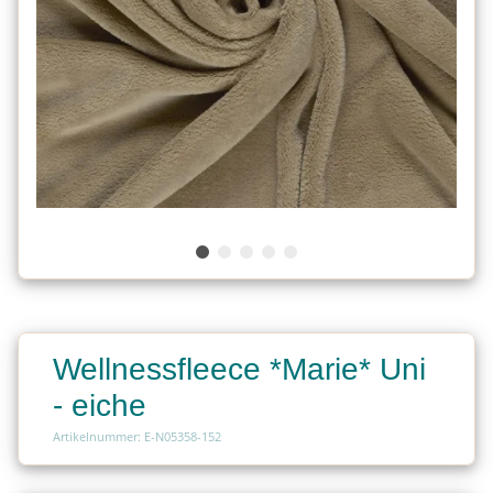
Wellnessfleece *Marie* Uni
- eiche
Artikelnummer: E-N05358-152