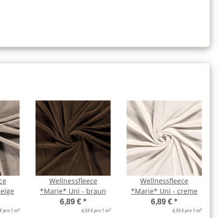
ce
Wellnessfleece
Wellnessfleece
beige
*Marie* Uni - braun
*Marie* Uni - creme
6,89 €
*
6,89 €
*
2
2
2
 € pro 1 m
4,59 € pro 1 m
4,59 € pro 1 m