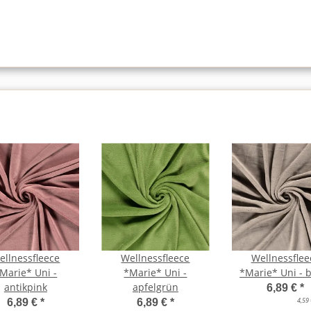
ellnessfleece
Wellnessfleece
Wellnessflee
Marie* Uni -
*Marie* Uni -
*Marie* Uni - 
antikpink
apfelgrün
6,89 €
*
4,59
6,89 €
*
6,89 €
*