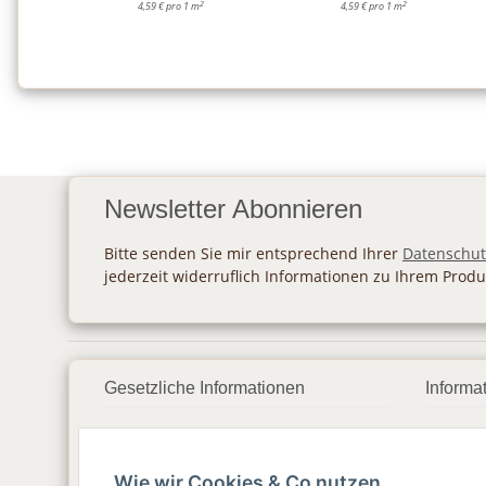
2
2
4,59 € pro 1 m
4,59 € pro 1 m
Newsletter Abonnieren
Bitte senden Sie mir entsprechend Ihrer
Datenschut
jederzeit widerruflich Informationen zu Ihrem Produ
Gesetzliche Informationen
Informa
Datenschutz
Zahlu
Wie wir Cookies & Co nutzen
AGB
Vers