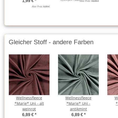
1,99 €
*
Alter Preis:
19,99 €
Alter Preis:
9,99 €
Gleicher Stoff - andere Farben
Wellnessfleece
Wellnessfleece
W
*Marie* Uni - alt
*Marie* Uni -
*
weinrot
antikmint
6,89 €
*
6,89 €
*