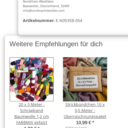
Nordrhein-Westfalen
Baesweiler, Deutschland, 52499
info@vonbrachttextiles.com
Artikelnummer:
E-N05358-054
Weitere Empfehlungen für dich
20 x 3 Meter -
Strickbündchen 10 x
Schrägband
0,5 Meter -
Baumwolle 1,2 cm
Überraschnungspaket
FARBMIX gefalzt
10,99 €
*
10,99 € pro 1 Stück