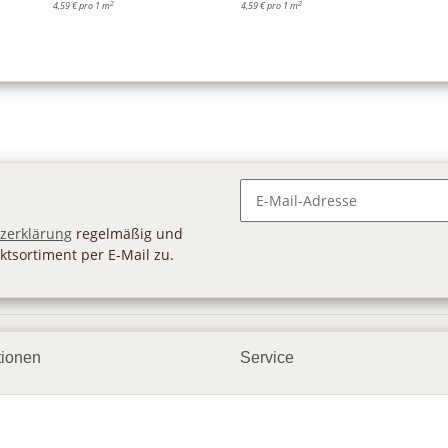
2
2
4,59 € pro 1 m
4,59 € pro 1 m
Newsletter Abonnieren
zerklärung
regelmäßig und
ktsortiment per E-Mail zu.
tionen
Service
ngsmöglichkeiten
Geschenkgutscheine
andbedingungen
Großhandel