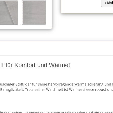
off für Komfort und Wärme!
üschiger Stoff, der für seine hervorragende Wärmeisolierung und k
Behaglichkeit. Trotz seiner Weichheit ist Wellnessfleece robust un
lnadel nähen. Verwenden Sie einen starken Faden und einen geraden