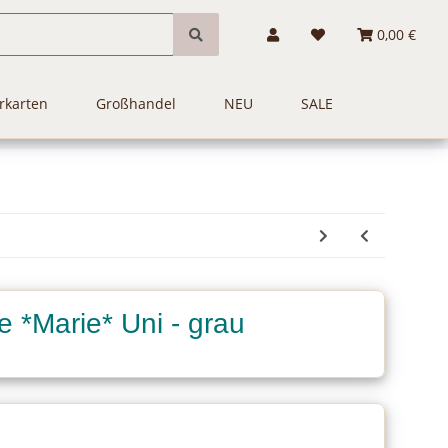
0,00 €
rkarten
Großhandel
NEU
SALE
e *Marie* Uni - grau