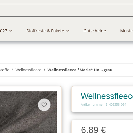
2027
Stoffreste & Pakete
Gutscheine
Muste
stoffe
Wellnessfleece
Wellnessfleece *Marie* Uni - grau
Wellnessfleec
Artikelnummer: E-N05358-054
Charge
6,89 €
Charge