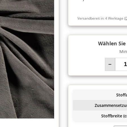
Versandbereit in:
4 Werktage
(
Wählen Sie
Min
−
Stoffa
Zusammensetzu
Stoffbreite (c