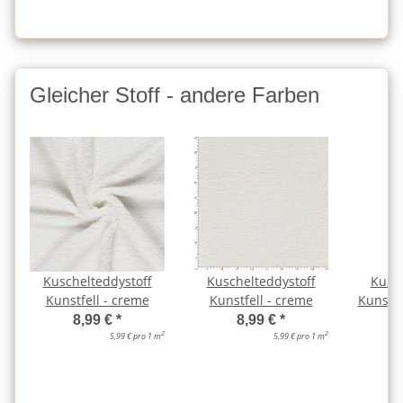
Gleicher Stoff - andere Farben
Kuschelteddystoff
Kuschelteddystoff
Kusch
Kunstfell - creme
Kunstfell - creme
Kunstfe
8,99 €
*
8,99 €
*
2
2
5,99 € pro 1 m
5,99 € pro 1 m