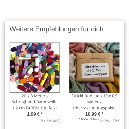
Weitere Empfehlungen für dich
20 x 3 Meter -
Strickbündchen 10 x 0,5
Schrägband Baumwolle
Meter -
1,2 cm FARBMIX gefalzt
Überraschnungspaket
1,99 €
*
10,99 €
*
10,99 € pro 1 Stück
Alter Preis:
9,99 €
Alter Preis:
19,99 €