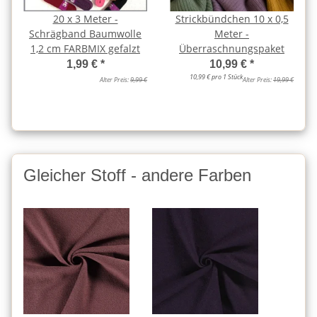
20 x 3 Meter -
Strickbündchen 10 x 0,5
Schrägband Baumwolle
Meter -
1,2 cm FARBMIX gefalzt
Überraschnungspaket
1,99 €
*
10,99 €
*
10,99 € pro 1 Stück
Alter Preis:
9,99 €
Alter Preis:
19,99 €
Gleicher Stoff - andere Farben