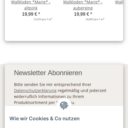
Walkloden *Marie* -
Walkloden *Marie* -
Walklo
altpink
aubergine
19,99 €
*
19,99 €
*
2
2
13,33 € pro 1 m
14,08 € pro 1 m
Newsletter Abonnieren
Bitte senden Sie mir entsprechend Ihrer
Datenschutzerklärung
regelmäßig und jederzeit
widerruflich Informationen zu Ihrem
Produktsortiment per E-Mail zu.
Abonnieren
Wie wir Cookies & Co nutzen
Newsletter Abonnieren