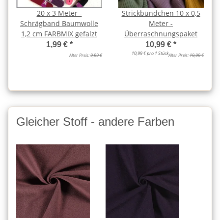
20 x 3 Meter -
Strickbündchen 10 x 0,5
Schrägband Baumwolle
Meter -
1,2 cm FARBMIX gefalzt
Überraschnungspaket
1,99 €
*
10,99 €
*
10,99 € pro 1 Stück
Alter Preis:
9,99 €
Alter Preis:
19,99 €
Gleicher Stoff - andere Farben