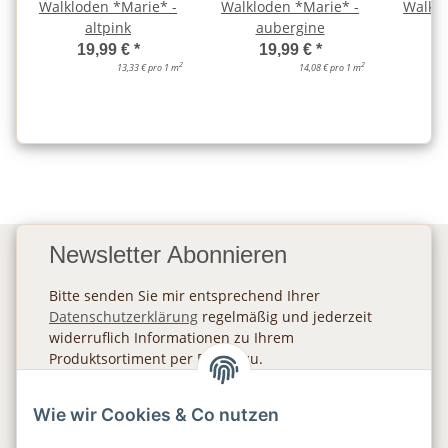
Walkloden *Marie* -
Walkloden *Marie* -
Walklo
altpink
aubergine
19,99 €
*
19,99 €
*
2
2
13,33 € pro 1 m
14,08 € pro 1 m
Newsletter Abonnieren
Bitte senden Sie mir entsprechend Ihrer
Datenschutzerklärung
regelmäßig und jederzeit
widerruflich Informationen zu Ihrem
Produktsortiment per E-Mail zu.
Abonnieren
Wie wir Cookies & Co nutzen
Newsletter Abonnieren