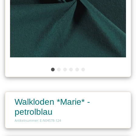
Walkloden *Marie* -
petrolblau
Artikelnummer: E-N04578-124