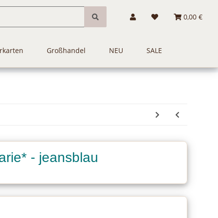
0,00 €
rkarten
Großhandel
NEU
SALE
rie* - jeansblau