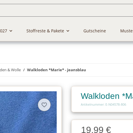
2027
Stoffreste & Pakete
Gutscheine
Muste
den & Wolle
Walkloden *Marie* - jeansblau
Walkloden *Ma
Artikelnummer: E-N04578-806
Charge
19,99 €
Charge