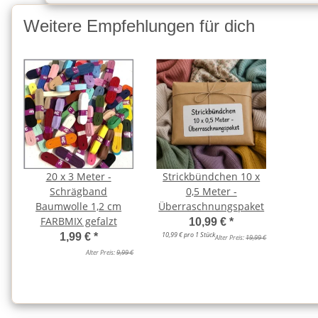
Weitere Empfehlungen für dich
20 x 3 Meter -
Strickbündchen 10 x
Schrägband
0,5 Meter -
Baumwolle 1,2 cm
Überraschnungspaket
FARBMIX gefalzt
10,99 €
*
10,99 € pro 1 Stück
1,99 €
*
Alter Preis:
19,99 €
Alter Preis:
9,99 €