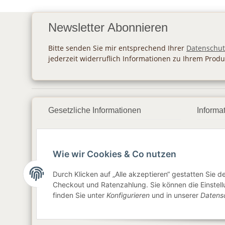
Newsletter Abonnieren
Bitte senden Sie mir entsprechend Ihrer
Datenschut
jederzeit widerruflich Informationen zu Ihrem Produ
Gesetzliche Informationen
Informa
Datenschutz
Zahlu
Wie wir Cookies & Co nutzen
AGB
Vers
Sitemap
Newsl
Durch Klicken auf „Alle akzeptieren“ gestatten Sie 
Checkout und Ratenzahlung. Sie können die Einstellu
Impressum
finden Sie unter
Konfigurieren
und in unserer
Datens
Widerrufsrecht