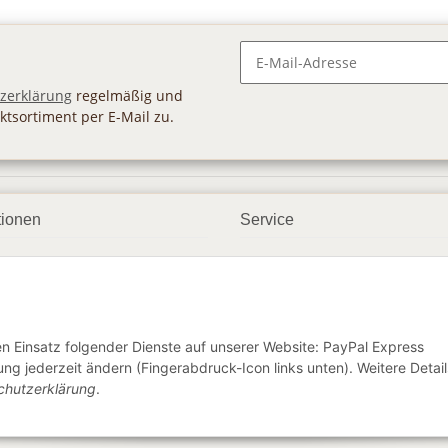
Newsletter Abonnieren
zerklärung
regelmäßig und
ktsortiment per E-Mail zu.
tionen
Service
ngsmöglichkeiten
Geschenkgutscheine
andbedingungen
Großhandel
etter
den Einsatz folgender Dienste auf unserer Website: PayPal Express
ng jederzeit ändern (Fingerabdruck-Icon links unten). Weitere Detail
chutzerklärung
.