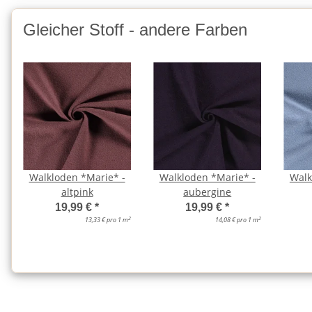
Gleicher Stoff - andere Farben
Walkloden *Marie* -
Walkloden *Marie* -
Walk
altpink
aubergine
19,99 €
*
19,99 €
*
2
2
13,33 € pro 1 m
14,08 € pro 1 m