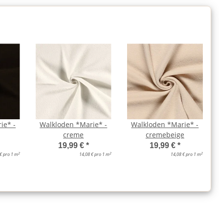
ie* -
Walkloden *Marie* -
Walkloden *Marie* -
creme
cremebeige
19,99 €
*
19,99 €
*
2
2
2
€ pro 1 m
14,08 € pro 1 m
14,08 € pro 1 m