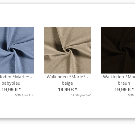
loden *Marie* -
Walkloden *Marie* -
Walkloden *Mar
babyblau
beige
braun
19,99 €
*
19,99 €
*
19,99 €
*
2
2
14,08 € pro 1 m
14,08 € pro 1 m
14,08 