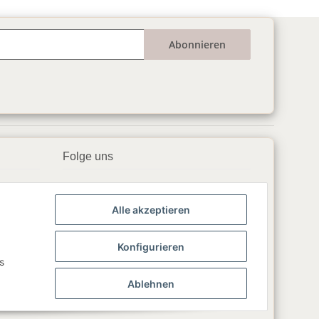
Abonnieren
Folge uns
▶️ YouTube
Alle akzeptieren
📘 Facebook
📸 Instagram
Konfigurieren
s
🎵 TikTok
Ablehnen
💬 WhatsApp