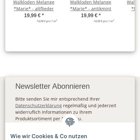
Walkloden Melange
Walkloden Melange
Walkl
*Marie* - altflieder
*Marie* - antikmint
*Mar
19,99 €
*
19,99 €
*
2
2
14,08 € pro 1 m
14,08 € pro 1 m
Newsletter Abonnieren
Bitte senden Sie mir entsprechend Ihrer
Datenschutzerklärung
regelmäßig und jederzeit
widerruflich Informationen zu Ihrem
Produktsortiment per E-Mail zu.
Abonnieren
Wie wir Cookies & Co nutzen