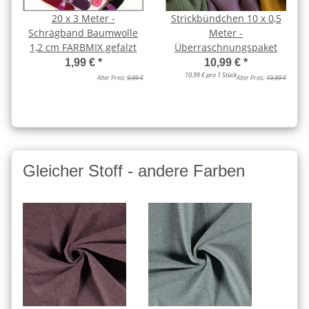
20 x 3 Meter -
Strickbündchen 10 x 0,5
Schrägband Baumwolle
Meter -
1,2 cm FARBMIX gefalzt
Überraschnungspaket
1,99 €
*
10,99 €
*
10,99 € pro 1 Stück
Alter Preis:
9,99 €
Alter Preis:
19,99 €
Gleicher Stoff - andere Farben