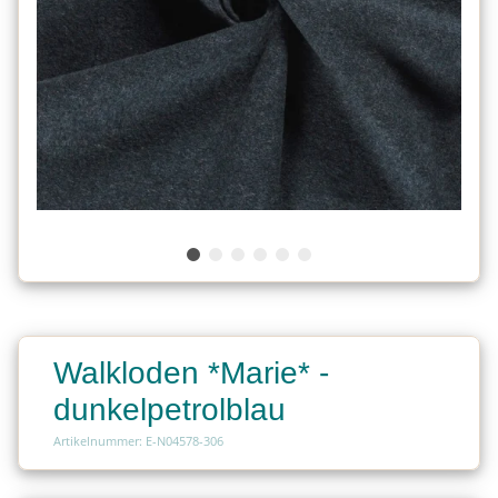
Walkloden *Marie* -
dunkelpetrolblau
Artikelnummer: E-N04578-306