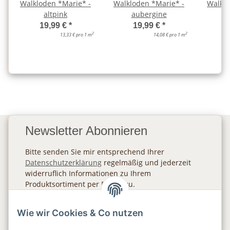
Walkloden *Marie* -
Walkloden *Marie* -
Walklo
altpink
aubergine
19,99 €
*
19,99 €
*
2
2
13,33 € pro 1 m
14,08 € pro 1 m
Newsletter Abonnieren
Bitte senden Sie mir entsprechend Ihrer
Datenschutzerklärung
regelmäßig und jederzeit
widerruflich Informationen zu Ihrem
Produktsortiment per E-Mail zu.
Abonnieren
Wie wir Cookies & Co nutzen
Newsletter Abonnieren