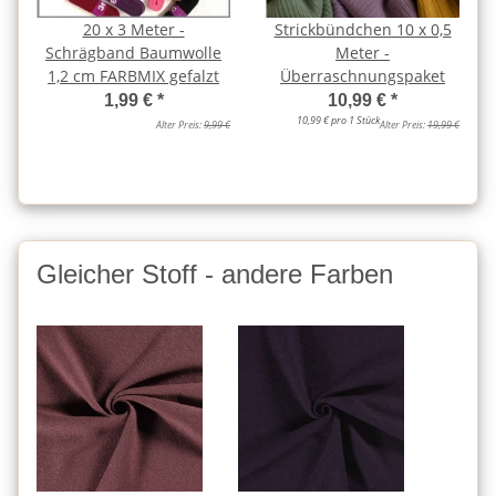
20 x 3 Meter -
Strickbündchen 10 x 0,5
Schrägband Baumwolle
Meter -
1,2 cm FARBMIX gefalzt
Überraschnungspaket
1,99 €
*
10,99 €
*
10,99 € pro 1 Stück
Alter Preis:
9,99 €
Alter Preis:
19,99 €
Gleicher Stoff - andere Farben