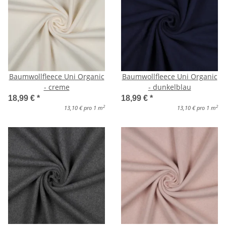
Baumwollfleece Uni Organic
Baumwollfleece Uni Organic
- creme
- dunkelblau
18,99 €
*
18,99 €
*
2
2
13,10 € pro 1 m
13,10 € pro 1 m