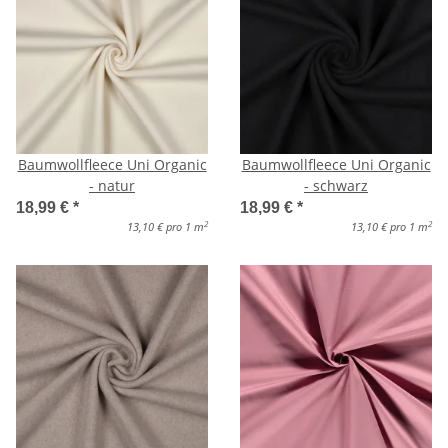
Baumwollfleece Uni Organic
Baumwollfleece Uni Organic
- natur
- schwarz
18,99 €
*
18,99 €
*
2
2
13,10 € pro 1 m
13,10 € pro 1 m