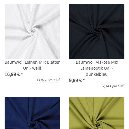
Baumwoll Leinen Mix Blätter
Baumwoll Viskose Mix
Uni- weiß
Leinenoptik Uni -
dunkelblau
16,99 €
*
2
13,07 € pro 1 m
9,99 €
*
2
7,14 € pro 1 m