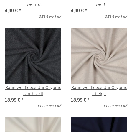
- weinrot
- weiß
4,99 €
*
4,99 €
*
2
2
3,56 € pro 1 m
3,56 € pro 1 m
Baumwollfleece Uni Organic
Baumwollfleece Uni Organic
- anthrazit
- beige
18,99 €
*
18,99 €
*
2
2
13,10 € pro 1 m
13,10 € pro 1 m