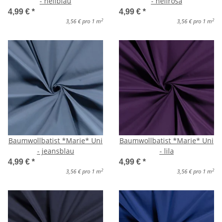
- hellblau
- hellrosa
4,99 €
*
4,99 €
*
2
2
3,56 € pro 1 m
3,56 € pro 1 m
Baumwollbatist *Marie* Uni
Baumwollbatist *Marie* Uni
- jeansblau
- lila
4,99 €
*
4,99 €
*
2
2
3,56 € pro 1 m
3,56 € pro 1 m