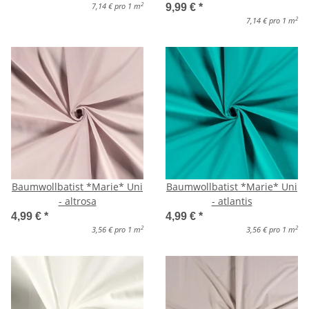
2
7,14 € pro 1 m
9,99 €
*
2
7,14 € pro 1 m
Baumwollbatist *Marie* Uni
Baumwollbatist *Marie* Uni
- altrosa
- atlantis
4,99 €
*
4,99 €
*
2
2
3,56 € pro 1 m
3,56 € pro 1 m