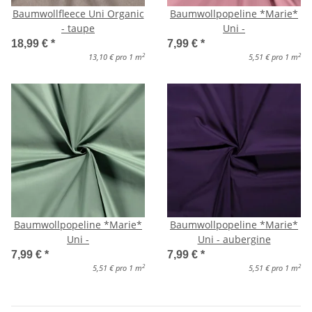
Baumwollfleece Uni Organic
Baumwollpopeline *Marie*
- taupe
Uni -
18,99 €
*
7,99 €
*
2
2
13,10 € pro 1 m
5,51 € pro 1 m
Baumwollpopeline *Marie*
Baumwollpopeline *Marie*
Uni -
Uni - aubergine
7,99 €
*
7,99 €
*
2
2
5,51 € pro 1 m
5,51 € pro 1 m