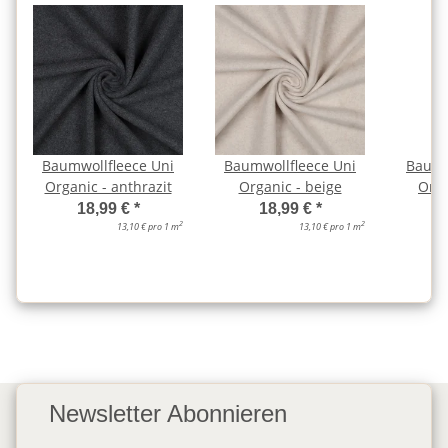
Baumwollfleece Uni
Baumwollfleece Uni
Baumw
Organic - anthrazit
Organic - beige
Orga
18,99 €
*
18,99 €
*
2
2
13,10 € pro 1 m
13,10 € pro 1 m
Newsletter Abonnieren