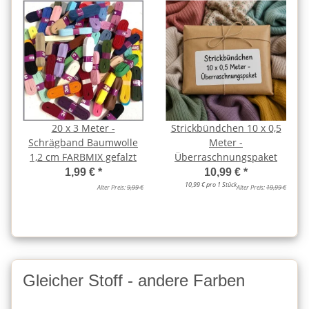
20 x 3 Meter -
Strickbündchen 10 x 0,5
Schrägband Baumwolle
Meter -
1,2 cm FARBMIX gefalzt
Überraschnungspaket
1,99 €
*
10,99 €
*
10,99 € pro 1 Stück
Alter Preis:
9,99 €
Alter Preis:
19,99 €
Gleicher Stoff - andere Farben