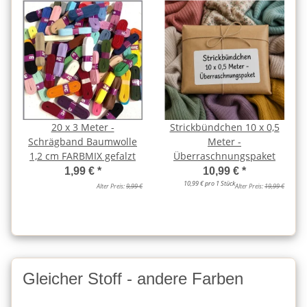
20 x 3 Meter -
Strickbündchen 10 x 0,5
Schrägband Baumwolle
Meter -
1,2 cm FARBMIX gefalzt
Überraschnungspaket
1,99 €
*
10,99 €
*
10,99 € pro 1 Stück
Alter Preis:
9,99 €
Alter Preis:
19,99 €
Gleicher Stoff - andere Farben