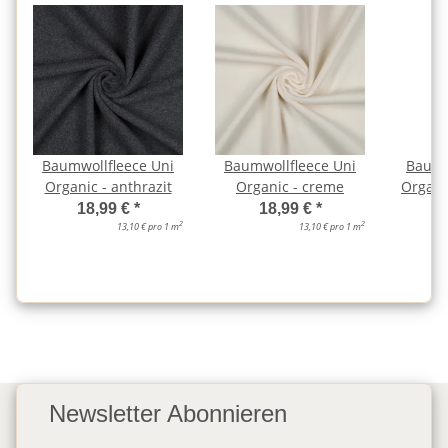
Baumwollfleece Uni
Baumwollfleece Uni
Baumw
Organic - anthrazit
Organic - creme
Organi
18,99 €
*
18,99 €
*
2
2
13,10 € pro 1 m
13,10 € pro 1 m
Newsletter Abonnieren