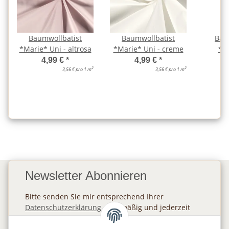
Baumwollbatist
Baumwollbatist
Bau
*Marie* Uni - altrosa
*Marie* Uni - creme
*Ma
h
4,99 €
*
4,99 €
*
2
2
3,56 € pro 1 m
3,56 € pro 1 m
Newsletter Abonnieren
Bitte senden Sie mir entsprechend Ihrer
Datenschutzerklärung
regelmäßig und jederzeit
widerruflich Informationen zu Ihrem
Produktsortiment per E-Mail zu.