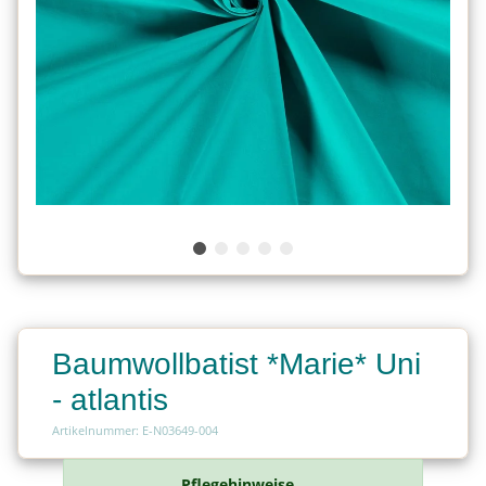
Baumwollbatist *Marie* Uni
- atlantis
Artikelnummer: E-N03649-004
Pflegehinweise