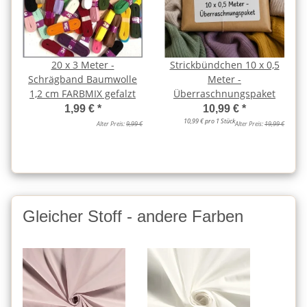
20 x 3 Meter -
Strickbündchen 10 x 0,5
Schrägband Baumwolle
Meter -
1,2 cm FARBMIX gefalzt
Überraschnungspaket
1,99 €
*
10,99 €
*
10,99 € pro 1 Stück
Alter Preis:
9,99 €
Alter Preis:
19,99 €
Gleicher Stoff - andere Farben