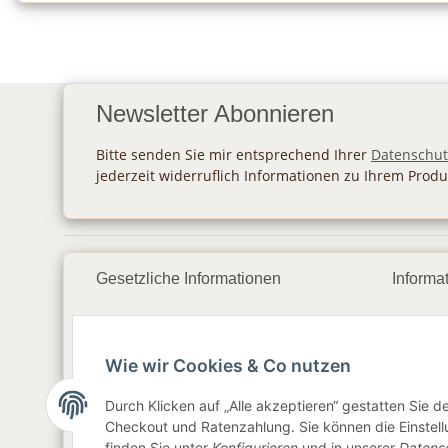
Newsletter Abonnieren
Bitte senden Sie mir entsprechend Ihrer
Datenschut
jederzeit widerruflich Informationen zu Ihrem Produ
Gesetzliche Informationen
Informa
Datenschutz
Zahlu
Wie wir Cookies & Co nutzen
AGB
Vers
Sitemap
Newsl
Durch Klicken auf „Alle akzeptieren“ gestatten Sie 
Checkout und Ratenzahlung. Sie können die Einstellu
Impressum
finden Sie unter
Konfigurieren
und in unserer
Datens