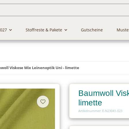
2027
Stoffreste & Pakete
Gutscheine
Muste
oll Viskose Mix Leinenoptik Uni - limette
Baumwoll Visk
limette
Artikelnummer: E-N23041-023
Charge