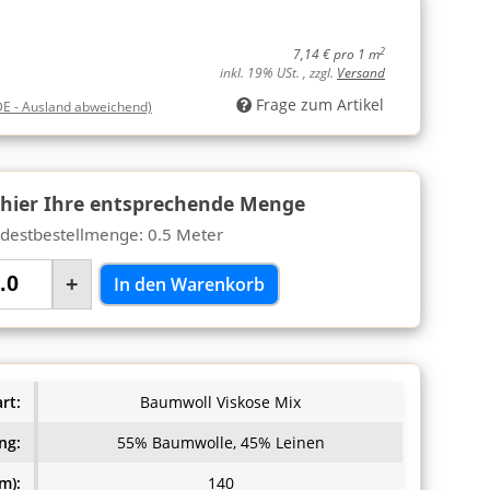
2
7,14 € pro 1 m
inkl. 19% USt. , zzgl.
Versand
Frage zum Artikel
DE - Ausland abweichend)
 hier Ihre entsprechende Menge
destbestellmenge: 0.5 Meter
+
In den Warenkorb
rt:
Baumwoll Viskose Mix
ng:
55% Baumwolle, 45% Leinen
m):
140