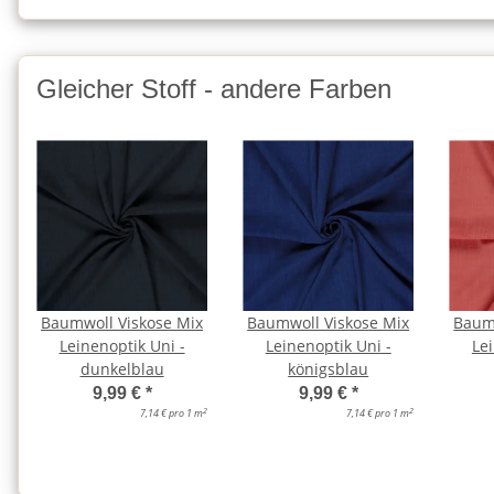
Gleicher Stoff - andere Farben
Baumwoll Viskose Mix
Baumwoll Viskose Mix
Baum
Leinenoptik Uni -
Leinenoptik Uni -
Lei
dunkelblau
königsblau
9,99 €
*
9,99 €
*
2
2
7,14 € pro 1 m
7,14 € pro 1 m