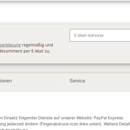
Newsletter Abonnieren
zerklärung
regelmäßig und
ktsortiment per E-Mail zu.
tionen
Service
ngsmöglichkeiten
Geschenkgutscheine
andbedingungen
Großhandel
etter
den Einsatz folgender Dienste auf unserer Website: PayPal Express
ng jederzeit ändern (Fingerabdruck-Icon links unten). Weitere Detail
chutzerklärung
.