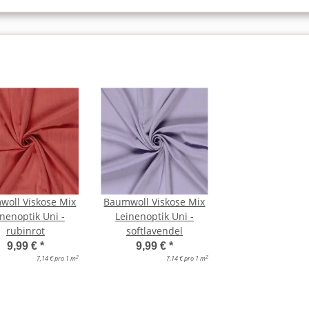
woll Viskose Mix
Baumwoll Viskose Mix
nenoptik Uni -
Leinenoptik Uni -
rubinrot
softlavendel
9,99 €
*
9,99 €
*
2
2
7,14 € pro 1 m
7,14 € pro 1 m