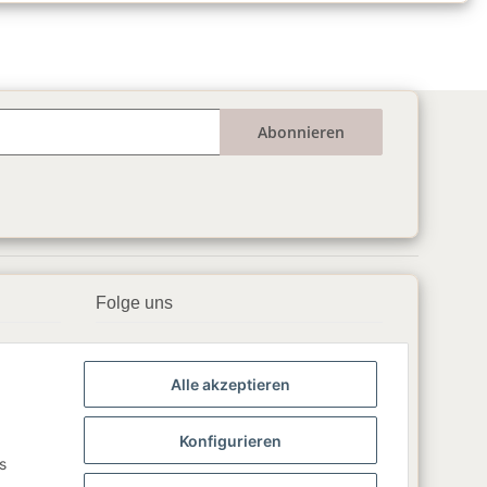
Abonnieren
Folge uns
▶️ YouTube
Alle akzeptieren
📘 Facebook
📸 Instagram
Konfigurieren
s
🎵 TikTok