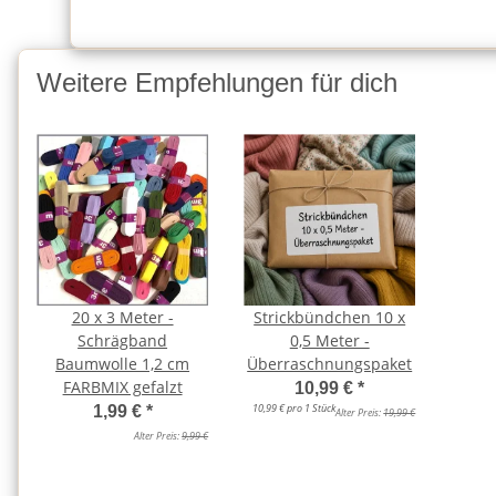
Weitere Empfehlungen für dich
20 x 3 Meter -
Strickbündchen 10 x
Schrägband
0,5 Meter -
Baumwolle 1,2 cm
Überraschnungspaket
FARBMIX gefalzt
10,99 €
*
10,99 € pro 1 Stück
1,99 €
*
Alter Preis:
19,99 €
Alter Preis:
9,99 €