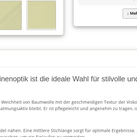
noptik ist die ideale Wahl für stilvolle und
 Weichheit von Baumwolle mit der geschmeidigen Textur der Viskose
 atmungsaktiv bleibt. Er ist pflegeleicht und angenehm zu tragen, id
nadel nähen. Eine mittlere Stichlänge sorgt für optimale Ergebnis
uwaschen, um ein Einlaufen zu vermeiden.