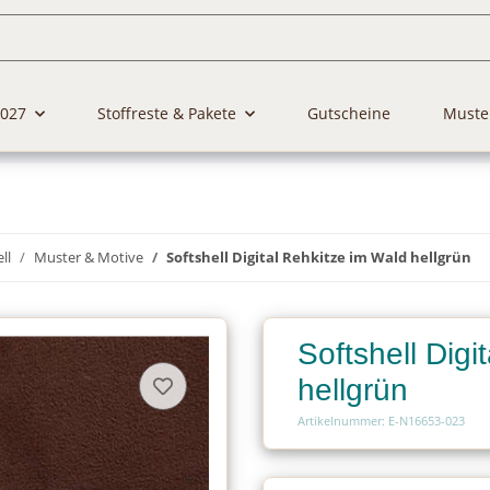
2027
Stoffreste & Pakete
Gutscheine
Muste
ll
Muster & Motive
Softshell Digital Rehkitze im Wald hellgrün
Softshell Digi
hellgrün
Artikelnummer: E-N16653-023
Charge