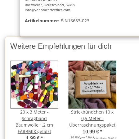
Baesweiler, Deutschland, 52499
info@vonbrachttextiles.com
Artikelnummer:
E-N16653-023
Weitere Empfehlungen für dich
20 x 3 Meter -
Strickbündchen 10 x
Schrägband
0,5 Meter -
Baumwolle 1,2 cm
Überraschnungspaket
FARBMIX gefalzt
10,99 €
*
10,99 € pro 1 Stück
1,99 €
*
Alter Preis:
19,99 €