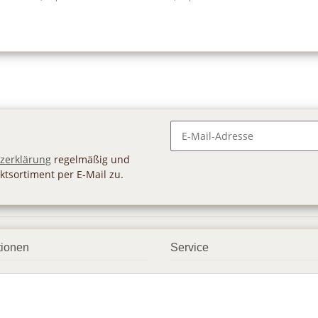
Newsletter Abonnieren
zerklärung
regelmäßig und
ktsortiment per E-Mail zu.
tionen
Service
ngsmöglichkeiten
Geschenkgutscheine
andbedingungen
Großhandel