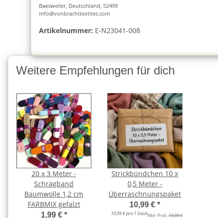
Baesweiler, Deutschland, 52499
info@vonbrachttextiles.com
Artikelnummer:
E-N23041-008
Weitere Empfehlungen für dich
20 x 3 Meter -
Strickbündchen 10 x
Schrägband
0,5 Meter -
Baumwolle 1,2 cm
Überraschnungspaket
FARBMIX gefalzt
10,99 €
*
10,99 € pro 1 Stück
1,99 €
*
Alter Preis:
19,99 €