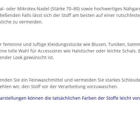
al- oder Mikrotex-Nadel (Stärke 70–80) sowie hochwertiges Nähgarn
ließenden Falls lässt sich der Stoff am besten auf einer rutschfes
stiche zu vermeiden.
r feminine und luftige Kleidungsstücke wie Blusen, Tuniken, Somm
ine tolle Wahl für Accessoires wie Halstücher oder leichte Schals.
ender Look gewünscht ist.
den Sie ein Feinwaschmittel und vermeiden Sie starkes Schleuder
ehlen wir, den Stoff vor der Verarbeitung vorzuwaschen.
darstellungen können die tatsächlichen Farben der Stoffe leicht v