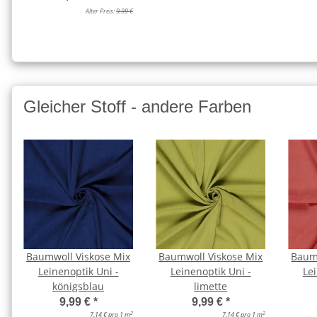
Alter Preis:
9,99 €
Gleicher Stoff - andere Farben
Baumwoll Viskose Mix
Baumwoll Viskose Mix
Baum
Leinenoptik Uni -
Leinenoptik Uni -
Lei
königsblau
limette
9,99 €
*
9,99 €
*
2
2
7,14 € pro 1 m
7,14 € pro 1 m