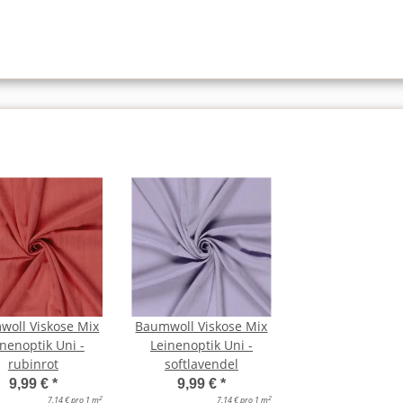
woll Viskose Mix
Baumwoll Viskose Mix
nenoptik Uni -
Leinenoptik Uni -
rubinrot
softlavendel
9,99 €
*
9,99 €
*
2
2
7,14 € pro 1 m
7,14 € pro 1 m