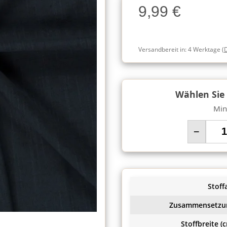
9,99 €
Charge
Versandbereit in:
4 Werktage
(
Wählen Sie
Min
−
Stoffa
Zusammensetzu
Stoffbreite (c