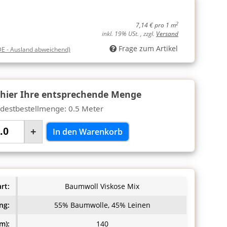
2
7,14 € pro 1 m
inkl. 19% USt. , zzgl.
Versand
Frage zum Artikel
DE - Ausland abweichend)
 hier Ihre entsprechende Menge
destbestellmenge: 0.5 Meter
+
In den Warenkorb
rt:
Baumwoll Viskose Mix
ng:
55% Baumwolle, 45% Leinen
m):
140