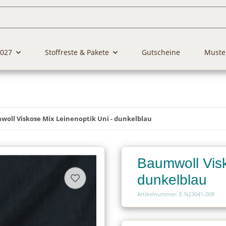
2027
Stoffreste & Pakete
Gutscheine
Muste
oll Viskose Mix Leinenoptik Uni - dunkelblau
Baumwoll Visk
dunkelblau
Artikelnummer: E-N23041-008
Charge