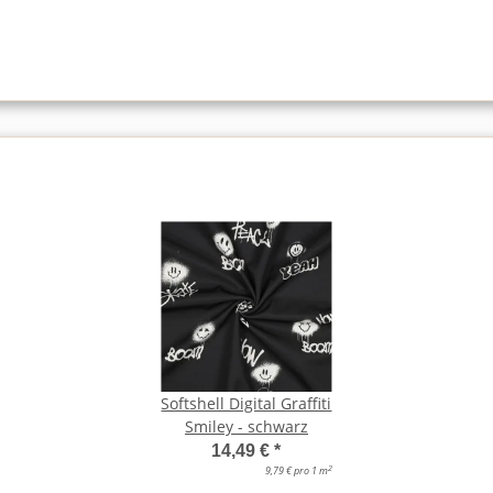
Softshell Digital Graffiti
Smiley - schwarz
14,49 €
*
2
9,79 € pro 1 m