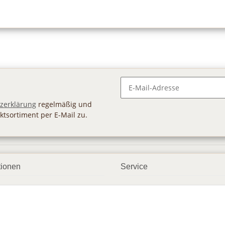
Newsletter Abonnieren
zerklärung
regelmäßig und
ktsortiment per E-Mail zu.
tionen
Service
ngsmöglichkeiten
Geschenkgutscheine
andbedingungen
Großhandel