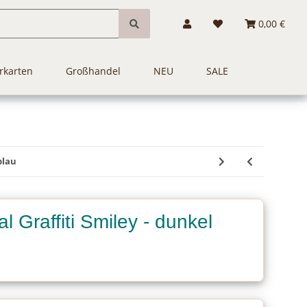
0,00 €
rkarten
Großhandel
NEU
SALE
blau
al Graffiti Smiley - dunkel