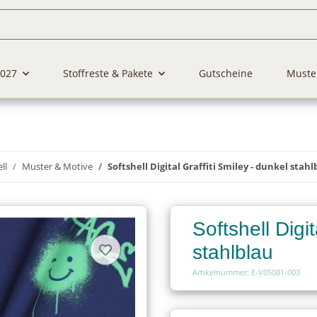
2027
Stoffreste & Pakete
Gutscheine
Muste
ll
Muster & Motive
Softshell Digital Graffiti Smiley - dunkel stahl
Softshell Digit
stahlblau
Artikelnummer: E-V05081-003
Charge