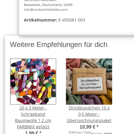
Baesweiler, Deutschland, 52499
info@vonbrachttextiles.com
Artikelnummer:
E-V05081-003
Weitere Empfehlungen für dich
20 x 3 Meter -
Strickbündchen 10 x
Schrägband
0,5 Meter -
Baumwolle 1,2 cm
Überraschnungspaket
FARBMIX gefalzt
10,99 €
*
10,99 € pro 1 Stück
1,99 €
*
Alter Preis:
19,99 €