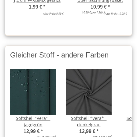
1,2 cm FARBMIX gefalzt
Überraschnungspaket
1,99 €
*
10,99 €
*
10,99 € pro 1 Stück
Alter Preis:
9,99 €
Alter Preis:
19,99 €
Gleicher Stoff - andere Farben
Softshell "Vera" -
Softshell *Vera* -
Softs
jagdgrün
dunkelgrau
g
12,99 €
*
12,99 €
*
2
2
9,02 € pro 1 m
9,02 € pro 1 m