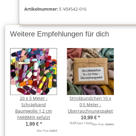
Artikelnummer:
E-V04542-016
Weitere Empfehlungen für dich
20 x 3 Meter -
Strickbündchen 10 x
Schrägband
0,5 Meter -
Baumwolle 1,2 cm
Überraschnungspaket
FARBMIX gefalzt
10,99 €
*
10,99 € pro 1 Stück
1,99 €
*
Alter Preis:
19,99 €
Alter Preis:
9,99 €