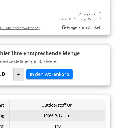
2
6,46 € pro 1 m
inkl. 19% USt. , zzgl.
Versand
Frage zum Artikel
DE - Ausland abweichend)
 hier Ihre entsprechende Menge
destbestellmenge: 0.5 Meter
+
In den Warenkorb
rt:
Outdoorstoff Uni
ng:
100% Polyester
m):
147