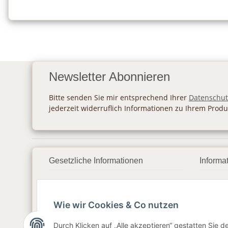
Newsletter Abonnieren
Bitte senden Sie mir entsprechend Ihrer
Datenschut
jederzeit widerruflich Informationen zu Ihrem Produ
Gesetzliche Informationen
Informa
Datenschutz
Zahlu
Wie wir Cookies & Co nutzen
AGB
Vers
Sitemap
Newsl
Durch Klicken auf „Alle akzeptieren“ gestatten Sie 