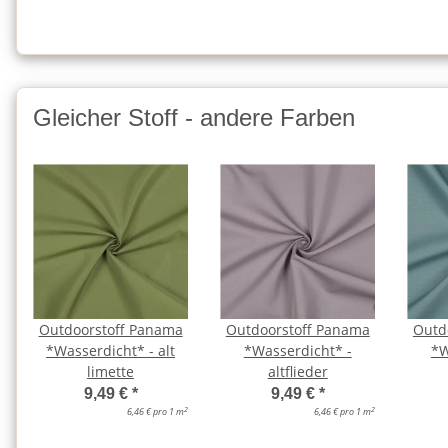
Gleicher Stoff - andere Farben
Outdoorstoff Panama
Outdoorstoff Panama
Outd
*Wasserdicht* - alt
*Wasserdicht* -
*W
limette
altflieder
9,49 €
*
9,49 €
*
2
2
6,46 € pro 1 m
6,46 € pro 1 m