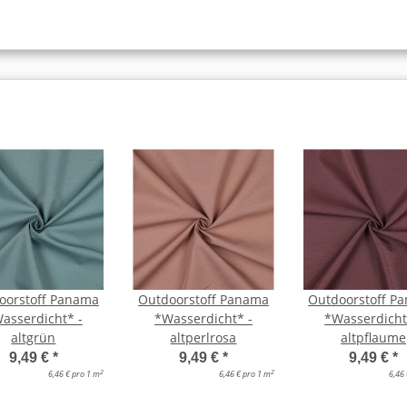
oorstoff Panama
Outdoorstoff Panama
Outdoorstoff P
asserdicht* -
*Wasserdicht* -
*Wasserdicht
altgrün
altperlrosa
altpflaume
9,49 €
*
9,49 €
*
9,49 €
*
2
2
6,46 € pro 1 m
6,46 € pro 1 m
6,46