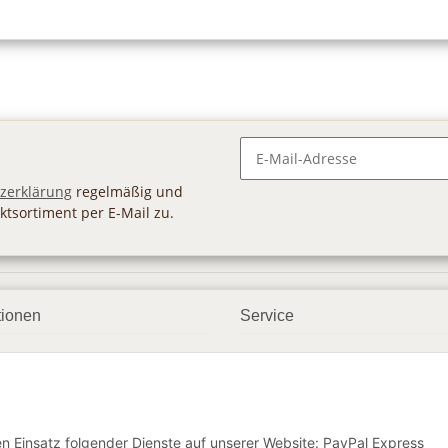
Newsletter Abonnieren
zerklärung
regelmäßig und
ktsortiment per E-Mail zu.
tionen
Service
ngsmöglichkeiten
Geschenkgutscheine
andbedingungen
Großhandel
etter
den Einsatz folgender Dienste auf unserer Website: PayPal Express