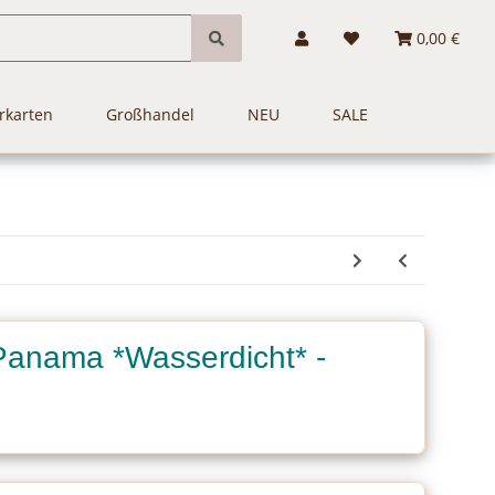
0,00 €
rkarten
Großhandel
NEU
SALE
Panama *Wasserdicht* -