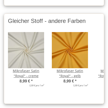
Gleicher Stoff - andere Farben
Mikrofaser Satin
Mikrofaser Satin
Mikr
"Royal" - creme
"Royal" - gelb
"Royal
8,99 €
*
8,99 €
*
2
2
5,99 € pro 1 m
5,99 € pro 1 m