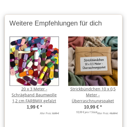
Weitere Empfehlungen für dich
20 x 3 Meter -
Strickbündchen 10 x 0,5
Schrägband Baumwolle
Meter -
1,2 cm FARBMIX gefalzt
Überraschnungspaket
1,99 €
*
10,99 €
*
10,99 € pro 1 Stück
Alter Preis:
9,99 €
Alter Preis:
19,99 €