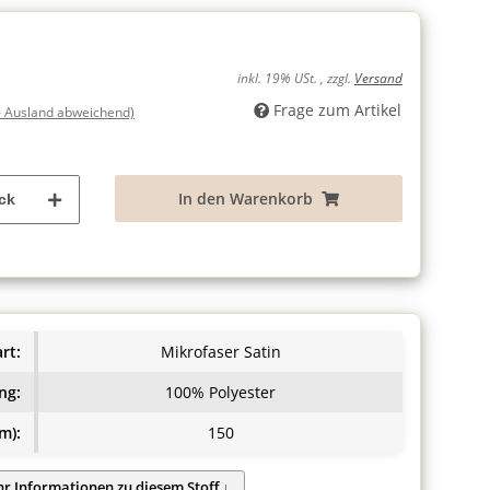
inkl. 19% USt. , zzgl.
Versand
Frage zum Artikel
- Ausland abweichend)
In den Warenkorb
ck
rt:
Mikrofaser Satin
ng:
100% Polyester
m):
150