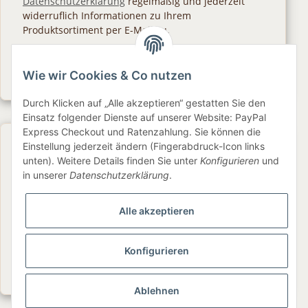
Datenschutzerklärung
regelmäßig und jederzeit
widerruflich Informationen zu Ihrem
Produktsortiment per E-Mail zu.
Abonnieren
Wie wir Cookies & Co nutzen
Newsletter Abonnieren
Durch Klicken auf „Alle akzeptieren“ gestatten Sie den
Einsatz folgender Dienste auf unserer Website: PayPal
Express Checkout und Ratenzahlung. Sie können die
Gesetzliche Informationen
Einstellung jederzeit ändern (Fingerabdruck-Icon links
unten). Weitere Details finden Sie unter
Konfigurieren
und
in unserer
Datenschutzerklärung
.
Informationen
Alle akzeptieren
Service
Konfigurieren
Folge uns
Ablehnen