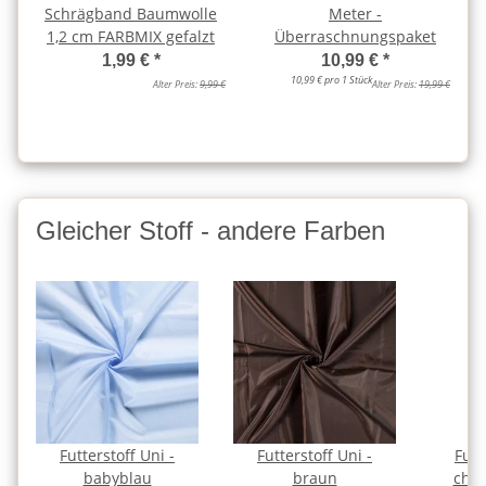
Schrägband Baumwolle
Meter -
1,2 cm FARBMIX gefalzt
Überraschnungspaket
1,99 €
*
10,99 €
*
10,99 € pro 1 Stück
Alter Preis:
9,99 €
Alter Preis:
19,99 €
Gleicher Stoff - andere Farben
Futterstoff Uni -
Futterstoff Uni -
Futt
babyblau
braun
choc