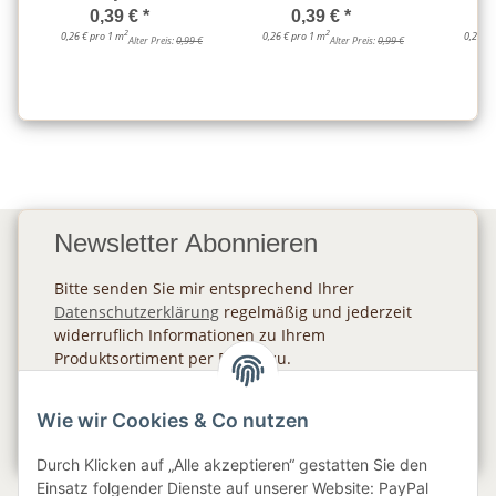
0,39 €
*
0,39 €
*
2
2
0,26 € pro 1 m
0,26 € pro 1 m
0,26 € 
Alter Preis:
0,99 €
Alter Preis:
0,99 €
Newsletter Abonnieren
Bitte senden Sie mir entsprechend Ihrer
Datenschutzerklärung
regelmäßig und jederzeit
widerruflich Informationen zu Ihrem
Produktsortiment per E-Mail zu.
Abonnieren
Wie wir Cookies & Co nutzen
Newsletter Abonnieren
Durch Klicken auf „Alle akzeptieren“ gestatten Sie den
Einsatz folgender Dienste auf unserer Website: PayPal