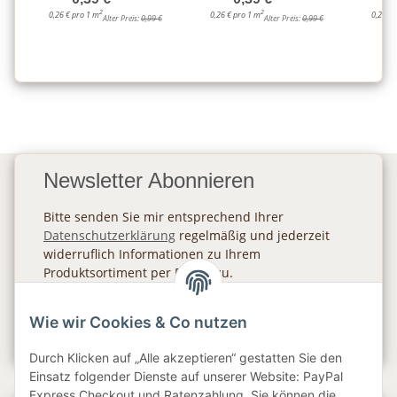
2
2
0,26 € pro 1 m
0,26 € pro 1 m
0,26 € 
Alter Preis:
0,99 €
Alter Preis:
0,99 €
Newsletter Abonnieren
Bitte senden Sie mir entsprechend Ihrer
Datenschutzerklärung
regelmäßig und jederzeit
widerruflich Informationen zu Ihrem
Produktsortiment per E-Mail zu.
Abonnieren
Wie wir Cookies & Co nutzen
Newsletter Abonnieren
Durch Klicken auf „Alle akzeptieren“ gestatten Sie den
Einsatz folgender Dienste auf unserer Website: PayPal
Express Checkout und Ratenzahlung. Sie können die