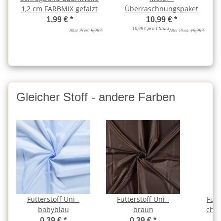
1,2 cm FARBMIX gefalzt
Überraschnungspaket
1,99 €
*
10,99 €
*
10,99 € pro 1 Stück
Alter Preis:
9,99 €
Alter Preis:
19,99 €
Gleicher Stoff - andere Farben
Futterstoff Uni -
Futterstoff Uni -
Futt
babyblau
braun
choc
0,39 €
*
0,39 €
*