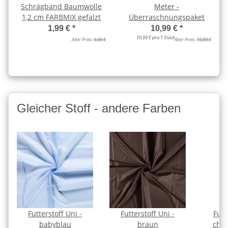
Schrägband Baumwolle
Meter -
1,2 cm FARBMIX gefalzt
Überraschnungspaket
1,99 €
*
10,99 €
*
10,99 € pro 1 Stück
Alter Preis:
9,99 €
Alter Preis:
19,99 €
Gleicher Stoff - andere Farben
Futterstoff Uni -
Futterstoff Uni -
Futt
babyblau
braun
choc