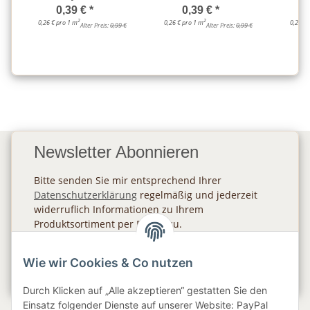
0,39 €
*
0,39 €
*
2
2
0,26 € pro 1 m
0,26 € pro 1 m
0,26 € 
Alter Preis:
0,99 €
Alter Preis:
0,99 €
Newsletter Abonnieren
Bitte senden Sie mir entsprechend Ihrer
Datenschutzerklärung
regelmäßig und jederzeit
widerruflich Informationen zu Ihrem
Produktsortiment per E-Mail zu.
Abonnieren
Wie wir Cookies & Co nutzen
Newsletter Abonnieren
Durch Klicken auf „Alle akzeptieren“ gestatten Sie den
Einsatz folgender Dienste auf unserer Website: PayPal