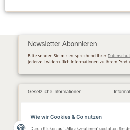
Newsletter Abonnieren
Bitte senden Sie mir entsprechend Ihrer
Datenschut
jederzeit widerruflich Informationen zu Ihrem Produ
Gesetzliche Informationen
Informa
Datenschutz
Zahlu
Wie wir Cookies & Co nutzen
AGB
Vers
Sitemap
Newsl
Durch Klicken auf „Alle akzeptieren“ gestatten Sie 