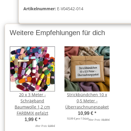
Artikelnummer:
E-V04542-014
Weitere Empfehlungen für dich
20 x 3 Meter -
Strickbündchen 10 x
Schrägband
0,5 Meter -
Baumwolle 1,2 cm
Überraschnungspaket
FARBMIX gefalzt
10,99 €
*
10,99 € pro 1 Stück
1,99 €
*
Alter Preis:
19,99 €
Alter Preis:
9,99 €