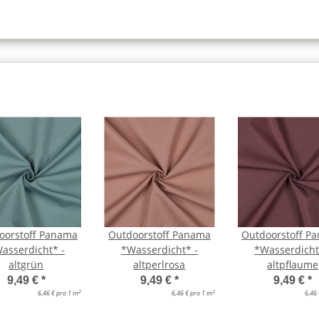
oorstoff Panama
Outdoorstoff Panama
Outdoorstoff P
asserdicht* -
*Wasserdicht* -
*Wasserdicht
altgrün
altperlrosa
altpflaume
9,49 €
*
9,49 €
*
9,49 €
*
2
2
6,46 € pro 1 m
6,46 € pro 1 m
6,46