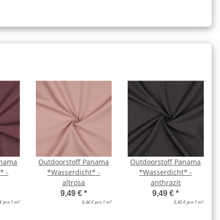
anama
Outdoorstoff Panama
Outdoorstoff Panama
* -
*Wasserdicht* -
*Wasserdicht* -
altrosa
anthrazit
9,49 €
*
9,49 €
*
2
2
2
 € pro 1 m
6,46 € pro 1 m
6,46 € pro 1 m