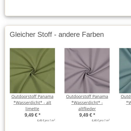
Gleicher Stoff - andere Farben
Outdoorstoff Panama
Outdoorstoff Panama
Outd
*Wasserdicht* - alt
*Wasserdicht* -
*W
limette
altflieder
9,49 €
*
9,49 €
*
2
2
6,46 € pro 1 m
6,46 € pro 1 m