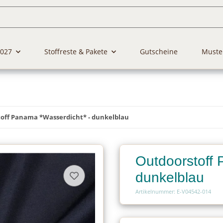
2027
Stoffreste & Pakete
Gutscheine
Muste
off Panama *Wasserdicht* - dunkelblau
Outdoorstoff 
dunkelblau
Artikelnummer: E-V04542-014
Charge