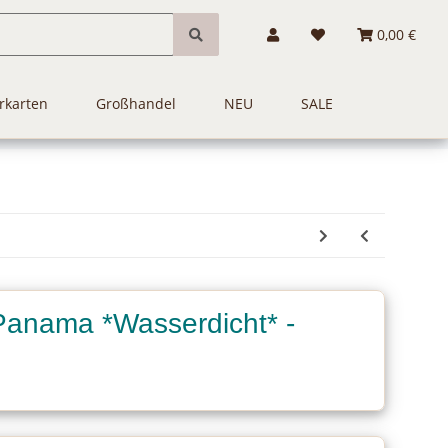
0,00 €
rkarten
Großhandel
NEU
SALE
Panama *Wasserdicht* -