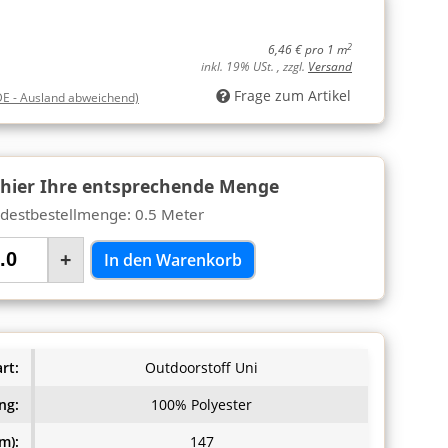
2
6,46 € pro 1 m
inkl. 19% USt. , zzgl.
Versand
Frage zum Artikel
DE - Ausland abweichend)
 hier Ihre entsprechende Menge
destbestellmenge: 0.5 Meter
+
In den Warenkorb
rt:
Outdoorstoff Uni
ng:
100% Polyester
m):
147