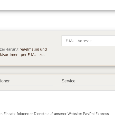
Newsletter Abonnieren
zerklärung
regelmäßig und
ktsortiment per E-Mail zu.
tionen
Service
ngsmöglichkeiten
Geschenkgutscheine
andbedingungen
Großhandel
etter
den Einsatz folgender Dienste auf unserer Website: PayPal Express