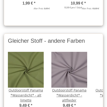
1,99 €
*
10,99 €
*
10,99 € pro 1 Stück
Alter Preis:
9,99 €
Alter Preis:
19,99 €
Gleicher Stoff - andere Farben
Outdoorstoff Panama
Outdoorstoff Panama
Outdoo
*Wasserdicht* - alt
*Wasserdicht* -
*Was
limette
altflieder
9,49 €
*
9,49 €
*