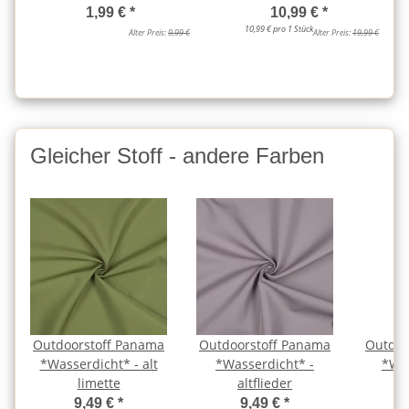
1,99 €
*
10,99 €
*
10,99 € pro 1 Stück
Alter Preis:
9,99 €
Alter Preis:
19,99 €
Gleicher Stoff - andere Farben
Outdoorstoff Panama
Outdoorstoff Panama
Outdoo
*Wasserdicht* - alt
*Wasserdicht* -
*Was
limette
altflieder
9,49 €
*
9,49 €
*