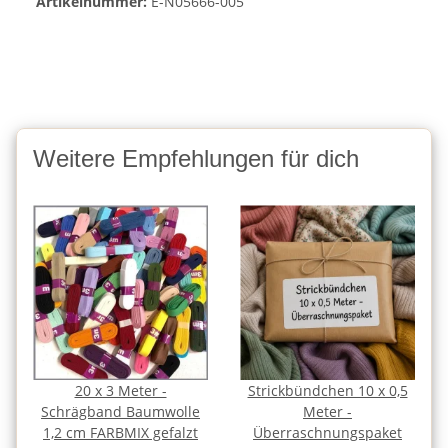
Artikelnummer:
E-N05666-005
Weitere Empfehlungen für dich
20 x 3 Meter -
Strickbündchen 10 x 0,5
Schrägband Baumwolle
Meter -
1,2 cm FARBMIX gefalzt
Überraschnungspaket