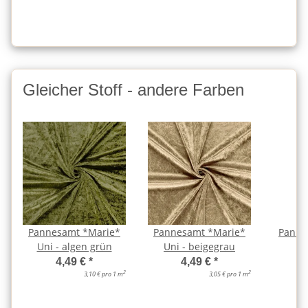
Gleicher Stoff - andere Farben
Pannesamt *Marie*
Pannesamt *Marie*
Panne
Uni - algen grün
Uni - beigegrau
Un
4,49 €
*
4,49 €
*
2
2
3,10 € pro 1 m
3,05 € pro 1 m