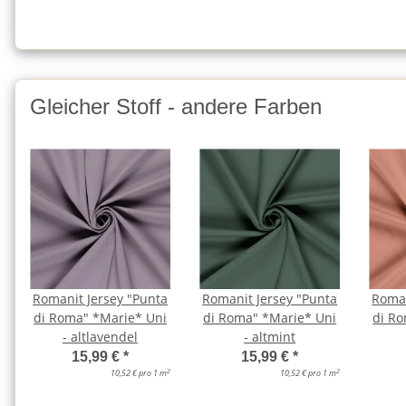
Gleicher Stoff - andere Farben
Romanit Jersey "Punta
Romanit Jersey "Punta
Roman
di Roma" *Marie* Uni
di Roma" *Marie* Uni
di R
- altlavendel
- altmint
15,99 €
*
15,99 €
*
2
2
10,52 € pro 1 m
10,52 € pro 1 m