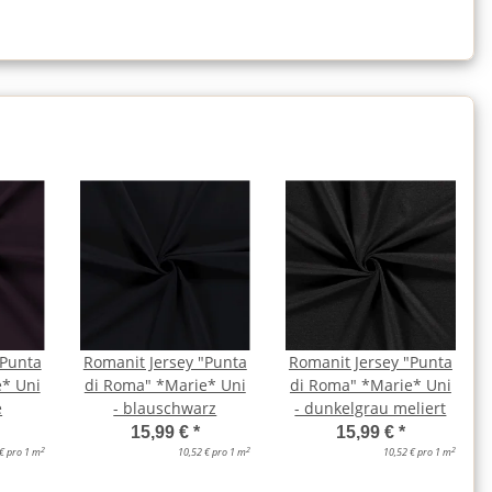
"Punta
Romanit Jersey "Punta
Romanit Jersey "Punta
* Uni
di Roma" *Marie* Uni
di Roma" *Marie* Uni
e
- blauschwarz
- dunkelgrau meliert
15,99 €
*
15,99 €
*
2
2
2
€ pro 1 m
10,52 € pro 1 m
10,52 € pro 1 m