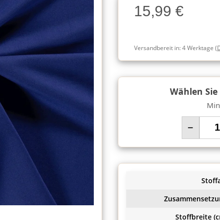
15,99 €
Charge
Versandbereit in:
4 Werktage
(
Wählen Sie
Min
−
Stoffa
Zusammensetzu
Stoffbreite (c