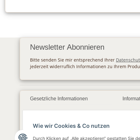
Newsletter Abonnieren
Bitte senden Sie mir entsprechend Ihrer
Datenschut
jederzeit widerruflich Informationen zu Ihrem Produ
Gesetzliche Informationen
Informa
Datenschutz
Zahlu
Wie wir Cookies & Co nutzen
AGB
Vers
Sitemap
Newsl
Durch Klicken auf „Alle akzeptieren“ gestatten Sie 