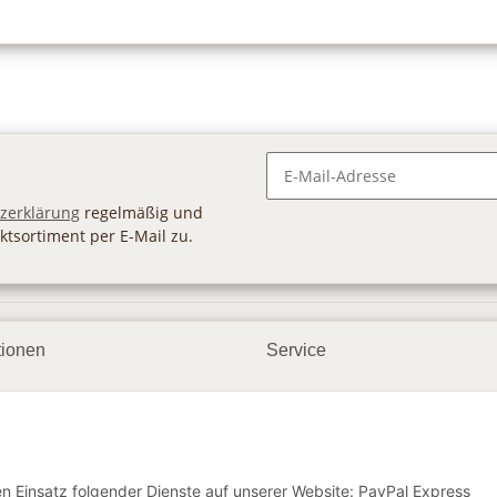
Newsletter Abonnieren
zerklärung
regelmäßig und
ktsortiment per E-Mail zu.
tionen
Service
ngsmöglichkeiten
Geschenkgutscheine
andbedingungen
Großhandel
etter
den Einsatz folgender Dienste auf unserer Website: PayPal Express