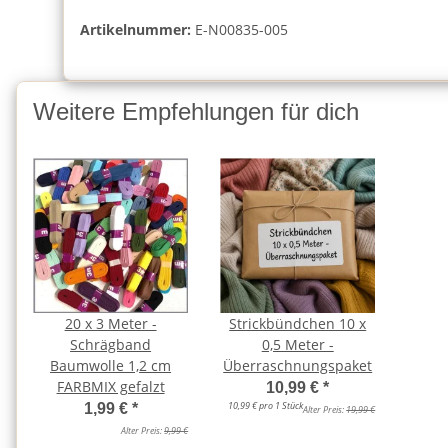
Artikelnummer:
E-N00835-005
Weitere Empfehlungen für dich
20 x 3 Meter -
Strickbündchen 10 x
Schrägband
0,5 Meter -
Baumwolle 1,2 cm
Überraschnungspaket
FARBMIX gefalzt
10,99 €
*
10,99 € pro 1 Stück
1,99 €
*
Alter Preis:
19,99 €
Alter Preis:
9,99 €