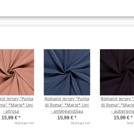
it Jersey "Punta
Romanit Jersey "Punta
Romanit Jersey 
oma" *Marie* Uni
di Roma" *Marie* Uni
di Roma" *Marie
- altrosa
- antikjeansblau
- aubergin
15,99 €
*
15,99 €
*
15,99 €
*
2
2
10,52 € pro 1 m
10,52 € pro 1 m
10,52 