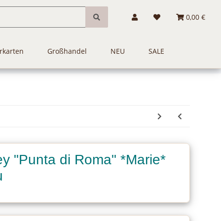
0,00 €
rkarten
Großhandel
NEU
SALE
y "Punta di Roma" *Marie*
u