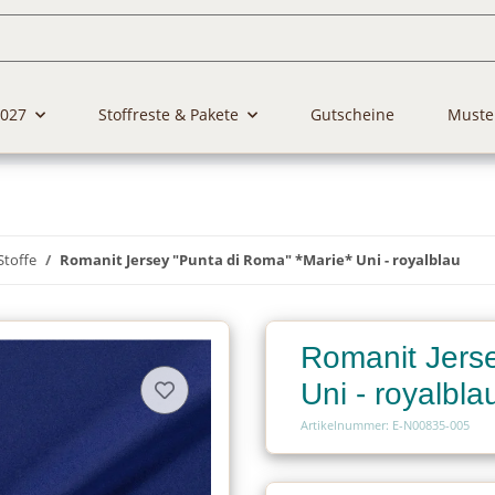
2027
Stoffreste & Pakete
Gutscheine
Muste
Stoffe
Romanit Jersey "Punta di Roma" *Marie* Uni - royalblau
Romanit Jerse
Uni - royalbla
Artikelnummer: E-N00835-005
Charge