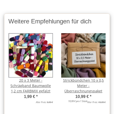
Weitere Empfehlungen für dich
20 x 3 Meter -
Strickbündchen 10 x 0,5
Schrägband Baumwolle
Meter -
1,2 cm FARBMIX gefalzt
Überraschnungspaket
1,99 €
*
10,99 €
*
10,99 € pro 1 Stück
Alter Preis:
9,99 €
Alter Preis:
19,99 €