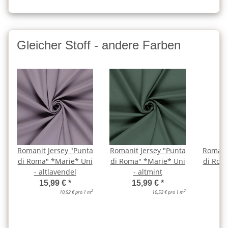
Gleicher Stoff - andere Farben
Romanit Jersey "Punta
Romanit Jersey "Punta
Romanit
di Roma" *Marie* Uni
di Roma" *Marie* Uni
di Rom
- altlavendel
- altmint
15,99 €
*
15,99 €
*
2
2
10,52 € pro 1 m
10,52 € pro 1 m