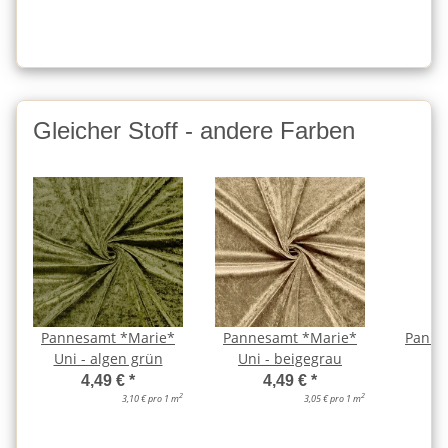
Gleicher Stoff - andere Farben
Pannesamt *Marie*
Pannesamt *Marie*
Panne
Uni - algen grün
Uni - beigegrau
Un
4,49 €
*
4,49 €
*
2
2
3,10 € pro 1 m
3,05 € pro 1 m