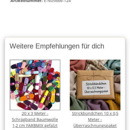
Artikelnummer:
E-N05666-124
Weitere Empfehlungen für dich
20 x 3 Meter -
Strickbündchen 10 x 0,5
Schrägband Baumwolle
Meter -
1,2 cm FARBMIX gefalzt
Überraschnungspaket