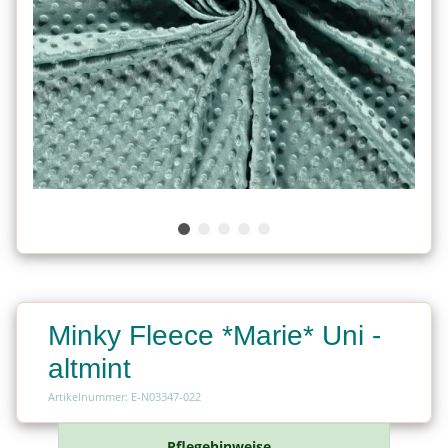
Minky Fleece *Marie* Uni -
altmint
Artikelnummer: E-N03347-022
Pflegehinweise