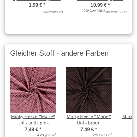
1,99 €
*
10,99 €
*
10,99 € pro 1 Stück
Alter Preis:
9,99 €
Alter Preis:
19,99 €
Gleicher Stoff - andere Farben
Minky Fleece *Marie*
Minky Fleece *Marie*
Minky 
Uni - antik pink
Uni - braun
Un
7,49 €
*
7,49 €
*
2
2
4,99 € pro 1 m
4,99 € pro 1 m