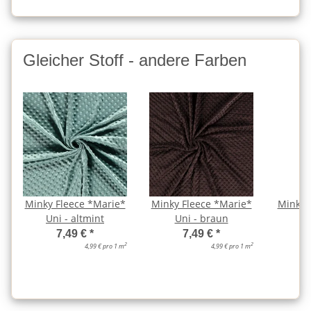
Gleicher Stoff - andere Farben
Minky Fleece *Marie*
Minky Fleece *Marie*
Minky 
Uni - altmint
Uni - braun
Un
7,49 €
*
7,49 €
*
2
2
4,99 € pro 1 m
4,99 € pro 1 m