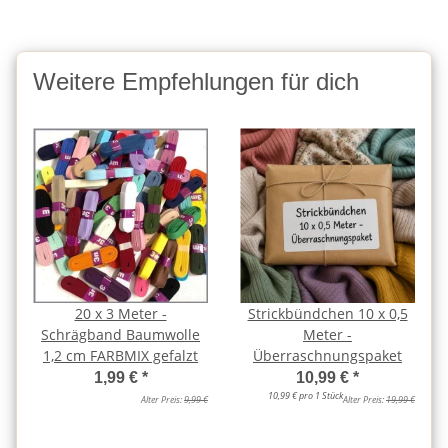
Weitere Empfehlungen für dich
20 x 3 Meter -
Strickbündchen 10 x 0,5
Schrägband Baumwolle
Meter -
1,2 cm FARBMIX gefalzt
Überraschnungspaket
1,99 €
*
10,99 €
*
10,99 € pro 1 Stück
Alter Preis:
9,99 €
Alter Preis:
19,99 €