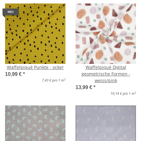
NEU
Waffelpiqué Punkte - ocker
Waffelpiqué Digital
geometrische Formen -
10,99 €
*
weiss/pink
2
7,43 € pro 1 m
13,99 €
*
2
10,14 € pro 1 m