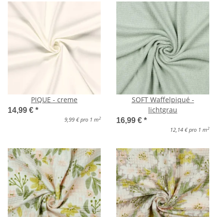
PIQUE - creme
SOFT Waffelpiqué -
lichtgrau
14,99 €
*
2
9,99 € pro 1 m
16,99 €
*
2
12,14 € pro 1 m