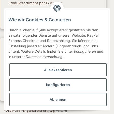
Produktsortiment per E-Mail zu.
Abonnieren
Wie wir Cookies & Co nutzen
Newsletter Abonnieren
Durch Klicken auf „Alle akzeptieren“ gestatten Sie den
Einsatz folgender Dienste auf unserer Website: PayPal
Express Checkout und Ratenzahlung. Sie können die
Gesetzliche Informationen
Einstellung jederzeit ändern (Fingerabdruck-Icon links
unten). Weitere Details finden Sie unter
Konfigurieren
und
in unserer
Datenschutzerklärung
.
Informationen
Alle akzeptieren
Service
Konfigurieren
Folge uns
Ablehnen
* Alle Preise inkl. gesetzlicher USt., zzgl.
Versand