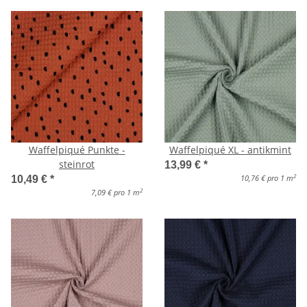
Waffelpiqué Punkte -
Waffelpiqué XL - antikmint
steinrot
13,99 €
*
2
10,76 € pro 1 m
10,49 €
*
2
7,09 € pro 1 m