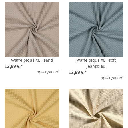
Waffelpiqué XL - sand
Waffelpiqué XL - soft
jeansblau
13,99 €
*
2
10,76 € pro 1 m
13,99 €
*
2
10,76 € pro 1 m