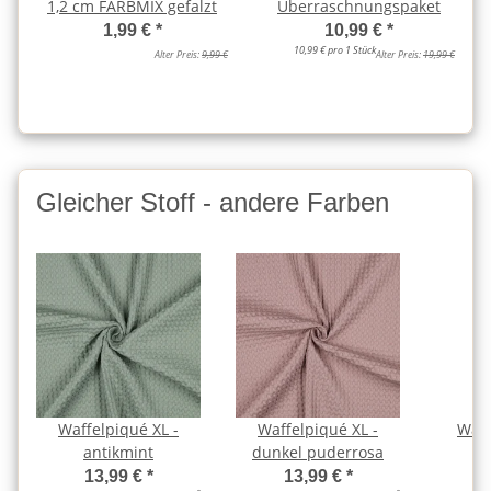
1,2 cm FARBMIX gefalzt
Überraschnungspaket
1,99 €
*
10,99 €
*
10,99 € pro 1 Stück
Alter Preis:
9,99 €
Alter Preis:
19,99 €
Gleicher Stoff - andere Farben
Waffelpiqué XL -
Waffelpiqué XL -
Waff
antikmint
dunkel puderrosa
d
13,99 €
*
13,99 €
*