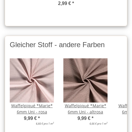
2,99 €
*
Gleicher Stoff - andere Farben
Waffelpiqué *Marie*
Waffelpiqué *Marie*
Waffel
6mm Uni - rosa
6mm Uni - altrosa
6mm 
9,99 €
*
9,99 €
*
2
2
6,66 € pro 1 m
6,66 € pro 1 m