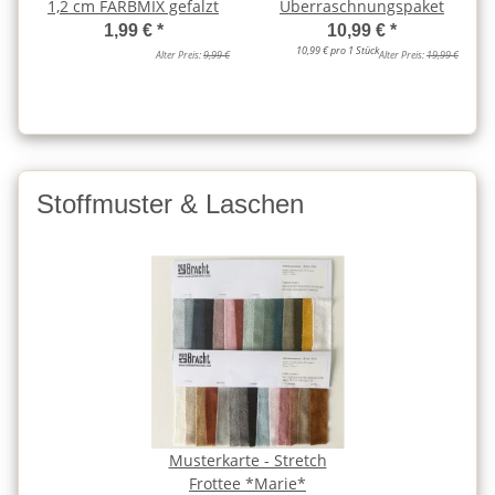
1,2 cm FARBMIX gefalzt
Überraschnungspaket
1,99 €
*
10,99 €
*
10,99 € pro 1 Stück
Alter Preis:
9,99 €
Alter Preis:
19,99 €
Stoffmuster & Laschen
Musterkarte - Stretch
Frottee *Marie*