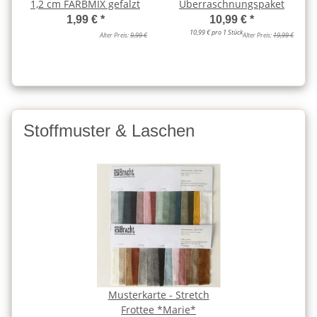
1,2 cm FARBMIX gefalzt
Überraschnungspaket
1,99 €
*
10,99 €
*
10,99 € pro 1 Stück
Alter Preis:
9,99 €
Alter Preis:
19,99 €
Stoffmuster & Laschen
Musterkarte - Stretch
Frottee *Marie*