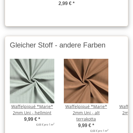
2,99 €
*
Gleicher Stoff - andere Farben
Waffelpiqué *Marie*
Waffelpiqué *Marie*
Waffel
2mm Uni - hellmint
2mm Uni - alt
2mm U
terrakotta
9,99 €
*
2
6,66 € pro 1 m
9,99 €
*
2
6,66 € pro 1 m